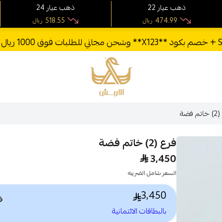
24 ذهب عيار
22 ذهب عيار
518.55
474.99
ريال
ريال
الأربش للذهب
فرع 
فرع (2) خاتم فضة
3,450
السعر شامل الضريبه
3,450

بالبطاقات الائتمانية