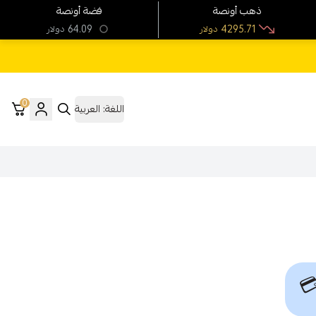
فضة أونصة
ذهب أونصة
64.09
4295.71
دولار
دولار
0
العربية
اللغة:
