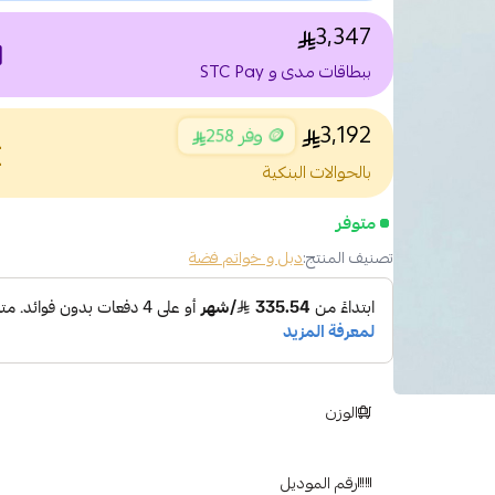
3,347
nt
ببطاقات مدى و STC Pay
3,192
🪙 وفر 258
nce
بالحوالات البنكية
متوفر
تصنيف المنتج:
دبل و خواتم فضة
الوزن
رقم الموديل