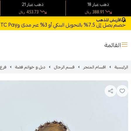
18 ذهب عيار
21 ذهب عيار
453.73
388.91
ريال
ريال
الأربش للذهب
خصم يصل إلى 7.5% بالتحويل البنكي أو 3% عبر مدى وSTC Pay + خصم بكود **X123** وشحن مجاني للطلبات فوق 1000 ريال
القائمة
الرئيسية
اقسام المتجر
قسم الرجال
دبل و خواتم فضة
فرع (2) خاتم