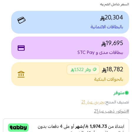
السعر شامل الضريبه
20,304
💳
بالبطاقات الائتمانية
19,695
payment
ببطاقات مدى و STC Pay
18,782
🪙 وفر 1,522
account_balance
بالحوالات البنكية
متوفر
تصنيف المنتج:
بحريني عيار 21
#شوكور ذهب عيار21