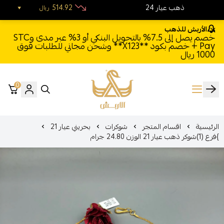
24 ذهب عيار
514.92
ريال
الأربش للذهب
خصم يصل إلى 7.5% بالتحويل البنكي أو 3% عبر مدى وSTC
Pay + خصم بكود **X123** وشحن مجاني للطلبات فوق
1000 ريال
0
الأربش للذهب
الرئيسية
اقسام المتجر
شوكرات
بحريني عيار 21
}فرع (1)شوكر ذهب عيار 21 الوزن 24.80 جرام