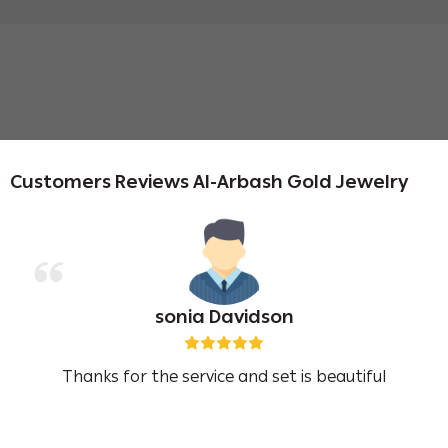
Customers Reviews Al-Arbash Gold Jewelry
ام البتول الجهني
له روعه تستحق كل ريال فيها 😍💞
utiful