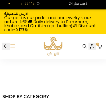
24 ذهب عيار
524.15
ريال
الأربش للذهب
Our gold is our pride.. and our jewelry is our
nature ✨💚 🚚 Daily delivery to Dammam,
Khobar, and Qatif (except bullion) 🎁 Discount
code: X123 🔒
0
Al-Arbash Gold J
SHOP BY CATEGORY