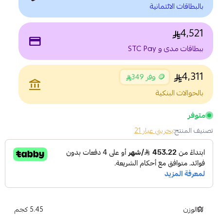
بالبطاقات الائتمانية
4,521
payment
ببطاقات مدى و STC Pay
4,311
🪙 وفر 349
account_balance
بالحوالات البنكية
متوفر
تصنيف المنتج:
بحريني عيار 21
الوزن
5.45 كجم