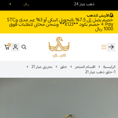
24 ذهب عيار
ريال
الأربش للذهب
خصم يصل إلى 7.5% بالتحويل البنكي أو 3% عبر مدى وSTC
Pay + خصم بكود **X123** وشحن مجاني للطلبات فوق
1000 ريال
0
الأربش للذهب
الرئيسية
اقسام المتجر
حلق
بحريني عيار 21
1-حلق ذهب عيار 21