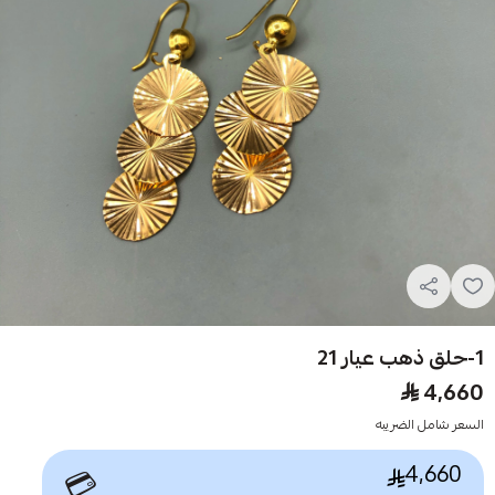
1-حلق ذهب عيار 21
4,660
السعر شامل الضريبه
4,660
💳