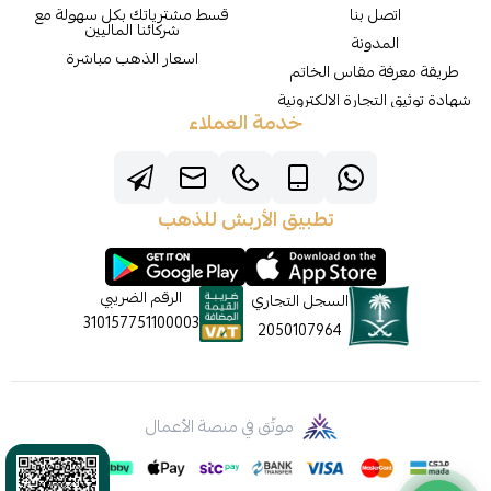
اتصل بنا
قسط مشترياتك بكل سهولة مع
شركائنا الماليين
المدونة
اسعار الذهب مباشرة
طريقة معرفة مقاس الخاتم
شهادة توثيق التجارة الالكترونية
خدمة العملاء
تطبيق الأربش للذهب
الرقم الضريبي
السجل التجاري
310157751100003
2050107964
موثّق في منصة الأعمال