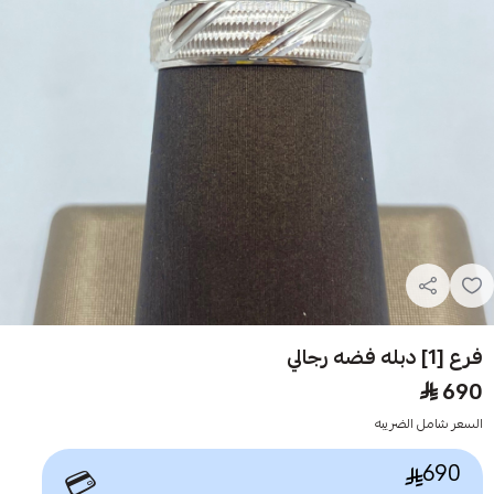
فرع [1] دبله فضه رجالي
690
السعر شامل الضريبه
690
💳