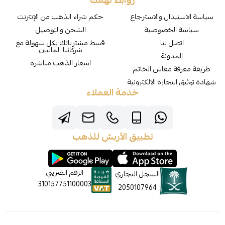
روابط تهمك
سياسة الاستبدال والاسترجاع
حكم شراء الذهب من الإنترنت
سياسة الخصوصية
الشحن والتوصيل
اتصل بنا
قسط مشترياتك بكل سهولة مع
شركائنا الماليين
المدونة
اسعار الذهب مباشرة
طريقة معرفة مقاس الخاتم
شهادة توثيق التجارة الالكترونية
خدمة العملاء
تطبيق الأربش للذهب
الرقم الضريبي
السجل التجاري
310157751100003
2050107964