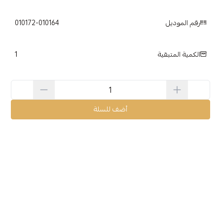
رقم الموديل
010172-010164
1
الكمية المتبقية
أضف للسلة