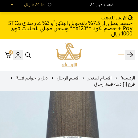
24 ذهب عيار
524.15
ريال
الأربش للذهب
خصم يصل إلى 7.5% بالتحويل البنكي أو 3% عبر مدى وSTC
Pay + خصم بكود **X123** وشحن مجاني للطلبات فوق
1000 ريال
0
الأربش للذهب
الرئيسية
اقسام المتجر
قسم الرجال
دبل و خواتم فضة
فرع [1] دبله فضه رجالي