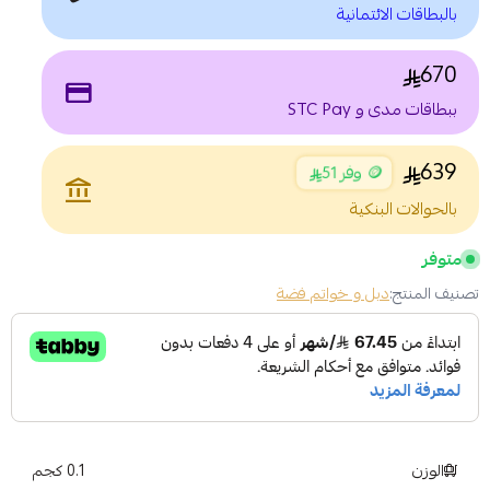
بالبطاقات الائتمانية
670
payment
ببطاقات مدى و STC Pay
639
🪙 وفر 51
account_balance
بالحوالات البنكية
متوفر
تصنيف المنتج:
دبل و خواتم فضة
الوزن
0.1 كجم