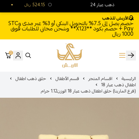
24 ذهب عيار
524.15
ريال
الأربش للذهب
خصم يصل إلى 7.5% بالتحويل البنكي أو 3% عبر مدى وSTC
Pay + خصم بكود **X123** وشحن مجاني للطلبات فوق
1000 ريال
0
الأربش للذهب
الرئيسية
اقسام المتجر
قسم الأطفال
حلق ذهب اطفال
اطفال ذهب عيار 18
(فرع المارينا) حلق اطفال ذهب عيار 18 الوزن1.12 جرام