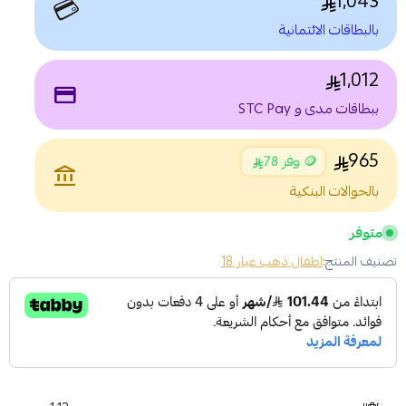
1,043
💳
بالبطاقات الائتمانية
1,012
payment
ببطاقات مدى و STC Pay
965
🪙 وفر 78
account_balance
بالحوالات البنكية
متوفر
تصنيف المنتج:
اطفال ذهب عيار 18