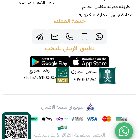
اسعار الذهب مباشرة
طريقة معرفة مقاس الخاتم
شهادة توثيق التجارة الالكترونية
خدمة العملاء
تطبيق الأربش للذهب
الرقم الضريبي
السجل التجاري
310157751100003
2050107964
موثّق في منصة الأعمال
الحقوق محفوظة | 2026
الأربش للذهب