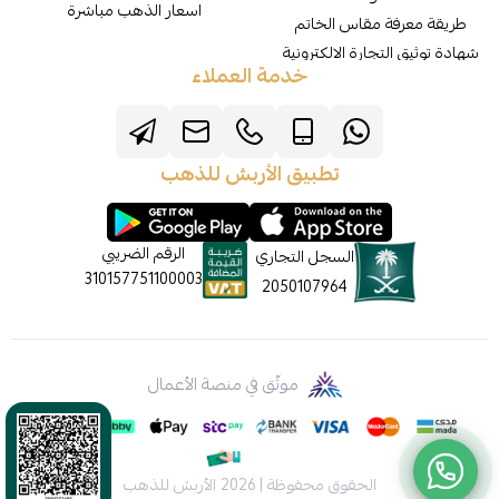
اسعار الذهب مباشرة
طريقة معرفة مقاس الخاتم
شهادة توثيق التجارة الالكترونية
خدمة العملاء
تطبيق الأربش للذهب
الرقم الضريبي
السجل التجاري
310157751100003
2050107964
موثّق في منصة الأعمال
الحقوق محفوظة | 2026
الأربش للذهب