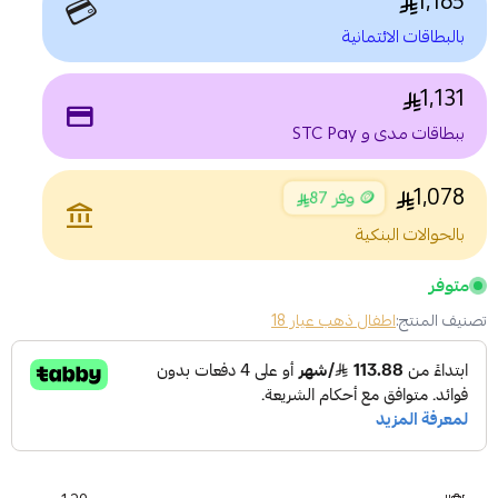
1,165
💳
بالبطاقات الائتمانية
1,131
payment
ببطاقات مدى و STC Pay
1,078
🪙 وفر 87
account_balance
بالحوالات البنكية
متوفر
تصنيف المنتج:
اطفال ذهب عيار 18