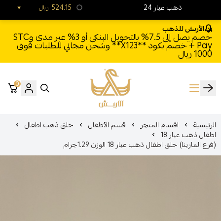
24 ذهب عيار
524.15
ريال
الأربش للذهب
خصم يصل إلى 7.5% بالتحويل البنكي أو 3% عبر مدى وSTC
Pay + خصم بكود **X123** وشحن مجاني للطلبات فوق
1000 ريال
0
الأربش للذهب
الرئيسية
اقسام المتجر
قسم الأطفال
حلق ذهب اطفال
اطفال ذهب عيار 18
(فرع المارينا) حلق اطفال ذهب عيار 18 الوزن 1.29جرام