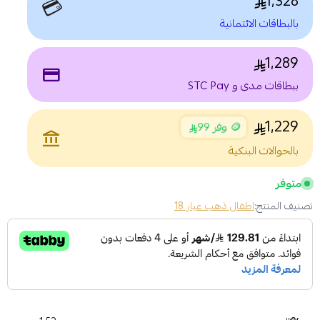
1,328
💳
بالبطاقات الائتمانية
1,289
payment
ببطاقات مدى و STC Pay
1,229
🪙 وفر 99
account_balance
بالحوالات البنكية
متوفر
تصنيف المنتج:
اطفال ذهب عيار 18