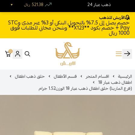
24 ذهب عيار
521.38
ريال
الأربش للذهب
خصم يصل إلى 7.5% بالتحويل البنكي أو 3% عبر مدى وSTC
Pay + خصم بكود **X123** وشحن مجاني للطلبات فوق
1000 ريال
0
الأربش للذهب
الرئيسية
اقسام المتجر
قسم الأطفال
حلق ذهب اطفال
اطفال ذهب عيار 18
(فرع المارينا) حلق اطفال ذهب عيار 18 الوزن1.52 جرام