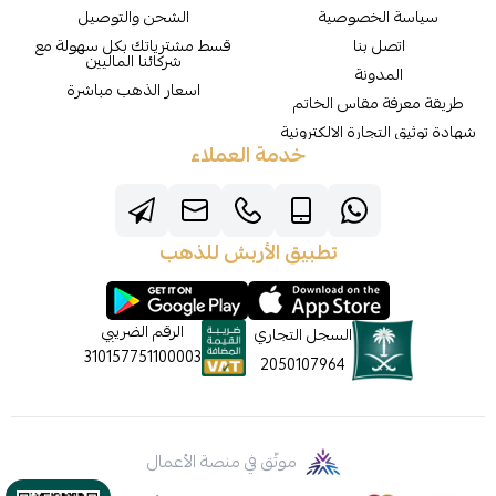
سياسة الخصوصية
الشحن والتوصيل
اتصل بنا
قسط مشترياتك بكل سهولة مع
شركائنا الماليين
المدونة
اسعار الذهب مباشرة
طريقة معرفة مقاس الخاتم
شهادة توثيق التجارة الالكترونية
خدمة العملاء
تطبيق الأربش للذهب
الرقم الضريبي
السجل التجاري
310157751100003
2050107964
موثّق في منصة الأعمال