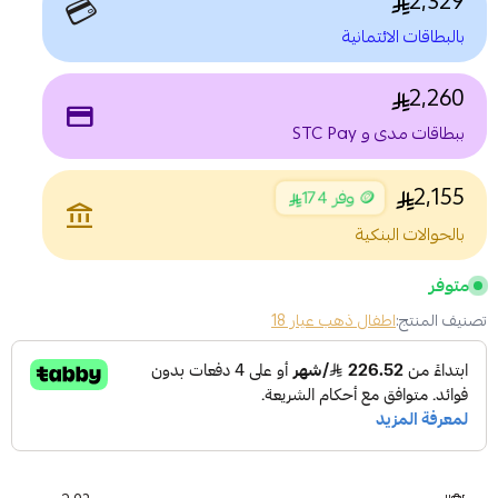
2,329
💳
بالبطاقات الائتمانية
2,260
payment
ببطاقات مدى و STC Pay
2,155
🪙 وفر 174
account_balance
بالحوالات البنكية
متوفر
تصنيف المنتج:
اطفال ذهب عيار 18