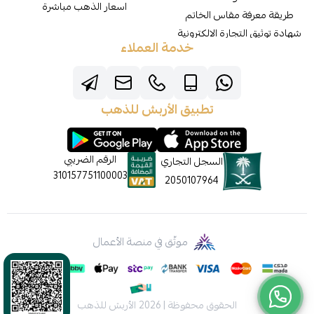
اسعار الذهب مباشرة
طريقة معرفة مقاس الخاتم
شهادة توثيق التجارة الالكترونية
خدمة العملاء
تطبيق الأربش للذهب
الرقم الضريبي
السجل التجاري
310157751100003
2050107964
موثّق في منصة الأعمال
الحقوق محفوظة | 2026
الأربش للذهب