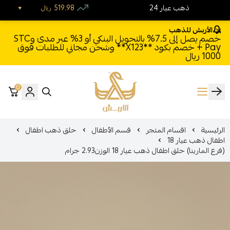
24 ذهب عيار
519.98
ريال
الأربش للذهب
خصم يصل إلى 7.5% بالتحويل البنكي أو 3% عبر مدى وSTC
Pay + خصم بكود **X123** وشحن مجاني للطلبات فوق
1000 ريال
0
الأربش للذهب
الرئيسية
اقسام المتجر
قسم الأطفال
حلق ذهب اطفال
اطفال ذهب عيار 18
(فرع المارينا) حلق اطفال ذهب عيار 18 الوزن2.93 جرام