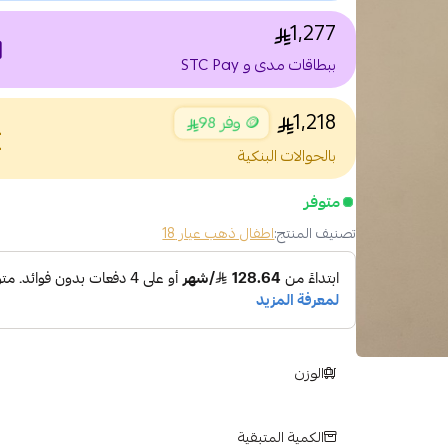
1,277
nt
ببطاقات مدى و STC Pay
1,218
🪙 وفر 98
nce
بالحوالات البنكية
متوفر
تصنيف المنتج:
اطفال ذهب عيار 18
الوزن
الكمية المتبقية