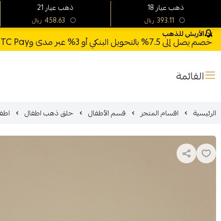
18 ذهب عيار
21 ذهب عيار
458.63
393.11
ريال
ريال
الأربش للذهب
خصم يصل إلى 7.5% بالتحويل البنكي أو 3% عبر مدى وSTC Pay + خصم بكود **X123** وشحن مجاني للطلبات فوق 1000 ريال
القائمة
الرئيسية
اقسام المتجر
قسم الأطفال
حلق ذهب اطفال
اطفا