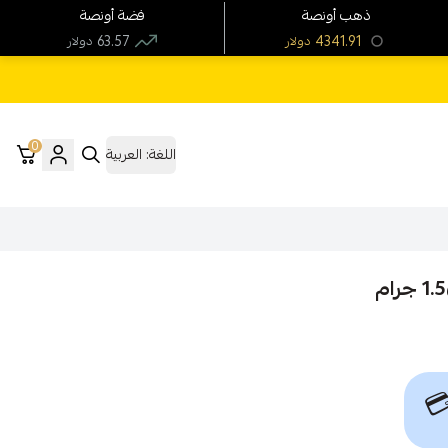
فضة أونصة
ذهب أونصة
63.57
4341.91
دولار
دولار
0
العربية
اللغة:
