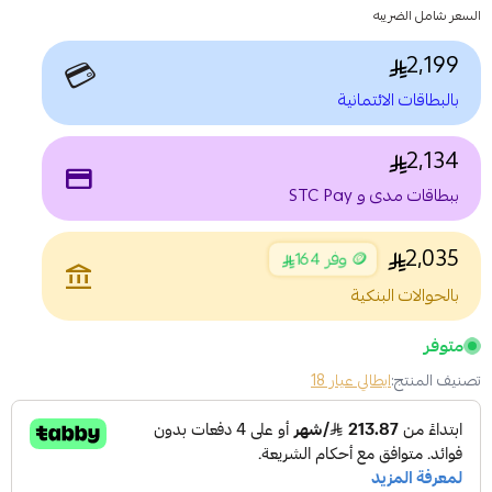
السعر شامل الضريبه
2,199
💳
بالبطاقات الائتمانية
2,134
payment
ببطاقات مدى و STC Pay
2,035
🪙 وفر 164
account_balance
بالحوالات البنكية
متوفر
تصنيف المنتج:
ايطالي عيار 18