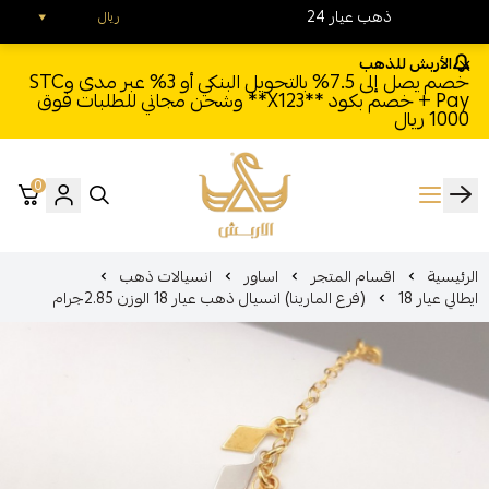
24 ذهب عيار
ريال
الأربش للذهب
خصم يصل إلى 7.5% بالتحويل البنكي أو 3% عبر مدى وSTC
Pay + خصم بكود **X123** وشحن مجاني للطلبات فوق
1000 ريال
0
الأربش للذهب
الرئيسية
اقسام المتجر
اساور
انسيالات ذهب
ايطالي عيار 18
(فرع المارينا) انسيال ذهب عيار 18 الوزن 2.85جرام