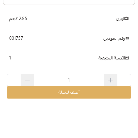
الوزن
2.85 كجم
رقم الموديل
001757
1
الكمية المتبقية
أضف للسلة