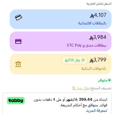
السعر شامل الضريبه
4,107
💳
بالبطاقات الائتمانية
3,984
payment
ببطاقات مدى و STC Pay
3,799
🪙 وفر 308
account_balance
بالحوالات البنكية
متوفر
تصنيف المنتج:
ايطالي عيار 18