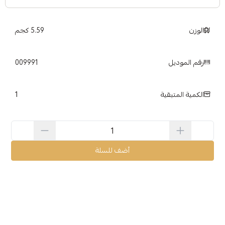
الوزن
5.59 كجم
رقم الموديل
009991
1
الكمية المتبقية
أضف للسلة