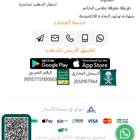
اسعار الذهب مباشرة
طريقة معرفة مقاس الخاتم
شهادة توثيق التجارة الالكترونية
خدمة العملاء
تطبيق الأربش للذهب
الرقم الضريبي
السجل التجاري
310157751100003
2050107964
موثّق في منصة الأعمال
الحقوق محفوظة | 2026
الأربش للذهب