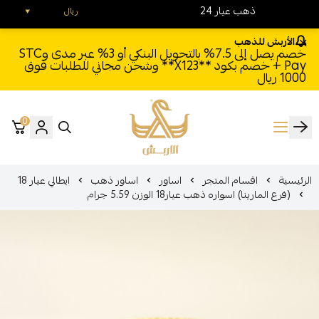
24 ذهب عيار
ريال
الأربش للذهب
خصم يصل إلى 7.5% بالتحويل البنكي أو 3% عبر مدى وSTC
Pay + خصم بكود **X123** وشحن مجاني للطلبات فوق
1000 ريال
0
الأربش للذهب
الرئيسية
اقسام المتجر
اساور
اساور ذهب
ايطالي عيار 18
(فرع المارينا) اسواره ذهب عيار18 الوزن 5.59 جرام