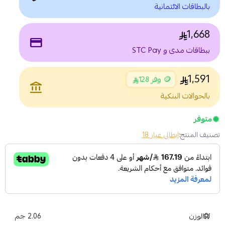
بالبطاقات الائتمانية
1,668
payment
ببطاقات مدى و STC Pay
1,591
🪙 وفر 128
account_balance
بالحوالات البنكية
متوفر
تصنيف المنتج:
ايطالي عيار 18
الوزن
2.06 جم