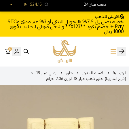
24 ذهب عيار
524.15
ريال
الأربش للذهب
خصم يصل إلى 7.5% بالتحويل البنكي أو 3% عبر مدى وSTC
Pay + خصم بكود **X123** وشحن مجاني للطلبات فوق
1000 ريال
0
الأربش للذهب
الرئيسية
اقسام المتجر
حلق
ايطالي عيار 18
(فرع المارينا) حلق ذهب عيار 18 الوزن 2.06 جرام