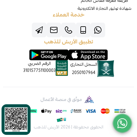
طريقة معرفة مقاس الخاتم
شهادة توثيق التجارة الالكترونية
خدمة العملاء
تطبيق الأربش للذهب
الرقم الضريبي
السجل التجاري
310157751100003
2050107964
موثّق في منصة الأعمال
الحقوق محفوظة | 2026
الأربش للذهب