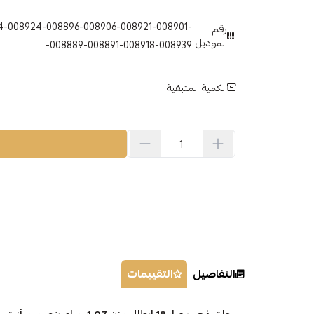
4-008924-008896-008906-008921-008901-
رقم
الموديل
008889-008891-008918-008939-
الكمية المتبقية
التفاصيل
التقييمات