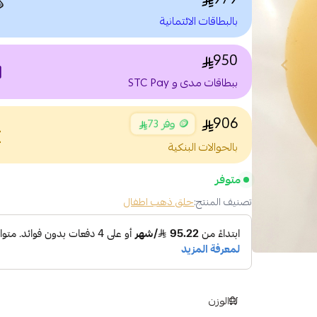

بالبطاقات الائتمانية
950
nt
ببطاقات مدى و STC Pay
906
🪙 وفر 73
nce
بالحوالات البنكية
متوفر
حلق ذهب اطفال
تصنيف المنتج:
الوزن