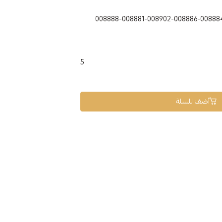
008888-008881-008902-008886-00888
5
أضف للسلة