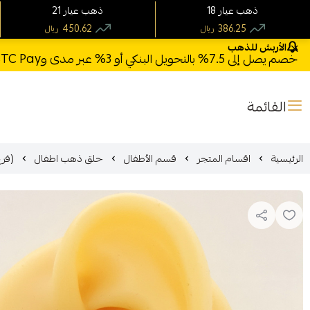
18 ذهب عيار
21 ذهب عيار
450.62
386.25
ريال
ريال
الأربش للذهب
خصم يصل إلى 7.5% بالتحويل البنكي أو 3% عبر مدى وSTC Pay + خصم بكود **X123** وشحن مجاني للطلبات فوق 1000 ريال
القائمة
الرئيسية
اقسام المتجر
قسم الأطفال
حلق ذهب اطفال
(فرع ا