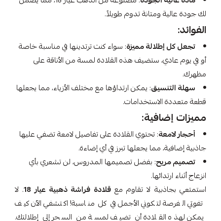
مادة عالية الجودة
: مصنوعة من الذهب عيار 18، مما يضمن
لك جودة عالية ومتانة تدوم طويلاً.
الفوائد:
تجعل كل إطلالة مميزة
: سواء كنت ترتدينها في مناسبة خاصة
أو في يوم عادي، ستضيف هذه القلادة لمسة من الأناقة على
مظهرك.
سهلة التنسيق
: يمكن ارتداؤها مع مختلف الأزياء، مما يجعلها
قطعة متعددة الاستخدامات.
مميزات إضافية:
أحجار لامعة
: تحتوي القلادة على تفاصيل لامعة تضفي عليها
جاذبية إضافية، مما يجعلها تبرز في أي إضاءة.
تصميم مريح
: بفضل تصميمها المدروس، لن تشعري بأي
انزعاج أثناء ارتدائها.
استمتعي بجاذبية لا تقاوم مع
قلادة فراشة ذهبية عيار 18
. لا
تفوتي الفرصة لتكوني الأجمل في كل مناسبة! اكتشفي الآن كيف
يمكن لهذه القلادة أن تضيف لمسة من السحر إلى إطلالتك.