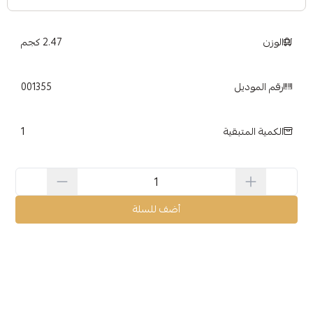
الوزن
2.47 كجم
رقم الموديل
001355
1
الكمية المتبقية
أضف للسلة