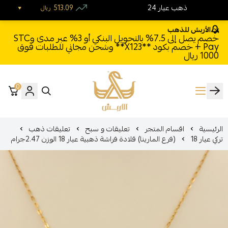
24 ذهب عيار
513.09
ريال
الأربش للذهب
خصم يصل إلى 7.5% بالتحويل البنكي أو 3% عبر مدى وSTC
Pay + خصم بكود **X123** وشحن مجاني للطلبات فوق
1000 ريال
0
الأربش للذهب
الرئيسية
اقسام المتجر
تعليقات و سبح
تعليقات ذهب
تركي عيار 18
(فرع المارينا) قلادة فراشة ذهبية عيار 18 الوزن 2.47جرام