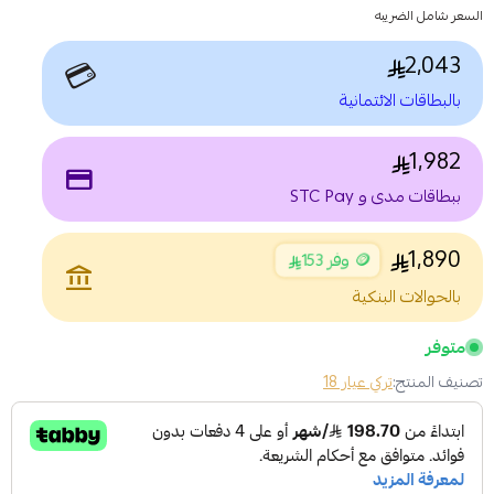
السعر شامل الضريبه
2,043
💳
بالبطاقات الائتمانية
1,982
payment
ببطاقات مدى و STC Pay
1,890
🪙 وفر 153
account_balance
بالحوالات البنكية
متوفر
تصنيف المنتج:
تركي عيار 18