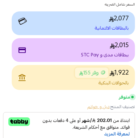
السعر شامل الضريبه
2,077
💳
بالبطاقات الائتمانية
2,015
payment
ببطاقات مدى و STC Pay
1,922
🪙 وفر 155
account_balance
بالحوالات البنكية
متوفر
تصنيف المنتج:
دبل و خواتم