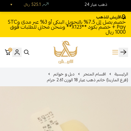
24 ذهب عيار
525.1
ريال
الأربش للذهب
خصم يصل إلى 7.5% بالتحويل البنكي أو 3% عبر مدى وSTC
Pay + خصم بكود **X123** وشحن مجاني للطلبات فوق
1000 ريال
0
الأربش للذهب
الرئيسية
اقسام المتجر
دبل و خواتم
(فرع المارينا) خاتم ذهب عيار 18 الوزن 2.61 جرام