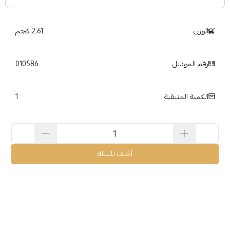
الوزن
2.61 كجم
رقم الموديل
010586
1
الكمية المتبقية
أضف للسلة