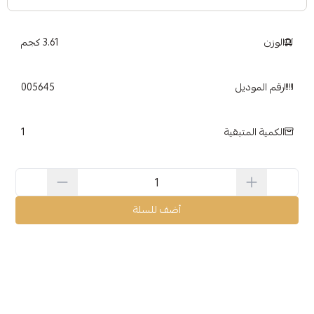
الوزن
3.61 كجم
رقم الموديل
005645
1
الكمية المتبقية
أضف للسلة