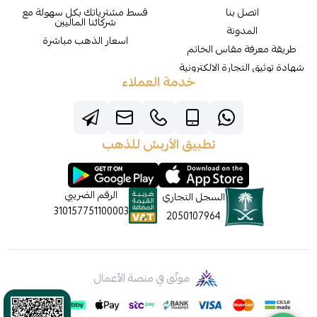
اتصل بنا
قسط مشترياتك بكل سهولة مع
شركائنا الماليين
المدونة
اسعار الذهب مباشرة
طريقة معرفة مقاس الخاتم
شهادة توثيق التجارة الالكترونية
خدمة العملاء
تطبيق الأربش للذهب
الرقم الضريبي
السجل التجاري
310157751100003
2050107964
موثّق في منصة الأعمال