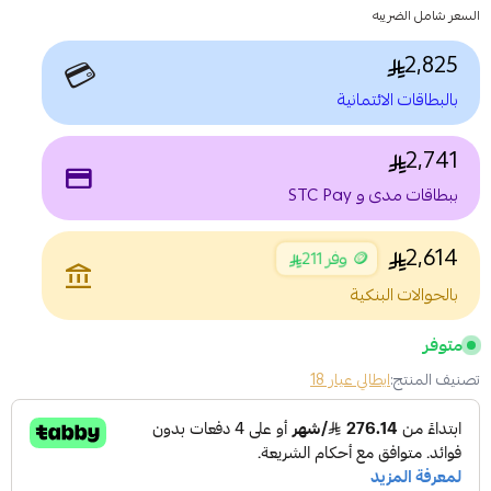
السعر شامل الضريبه
2,825
💳
بالبطاقات الائتمانية
2,741
payment
ببطاقات مدى و STC Pay
2,614
🪙 وفر 211
account_balance
بالحوالات البنكية
متوفر
تصنيف المنتج:
ايطالي عيار 18