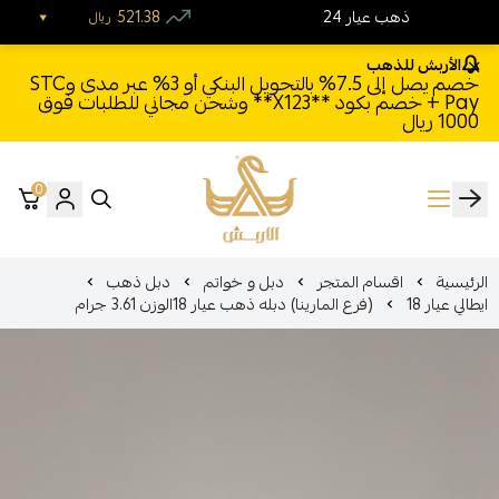
24 ذهب عيار
521.38
ريال
الأربش للذهب
خصم يصل إلى 7.5% بالتحويل البنكي أو 3% عبر مدى وSTC
Pay + خصم بكود **X123** وشحن مجاني للطلبات فوق
1000 ريال
0
الأربش للذهب
الرئيسية
اقسام المتجر
دبل و خواتم
دبل ذهب
ايطالي عيار 18
(فرع المارينا) دبله ذهب عيار 18الوزن 3.61 جرام