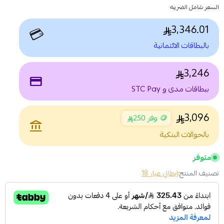
السعر شامل الضريبه
3,346.01
💳
بالبطاقات الائتمانية
3,246
payment
ببطاقات مدى و STC Pay
3,096
🪙 وفر 250
account_balance
بالحوالات البنكية
متوفر
تصنيف المنتج:
ايطالي عيار 18