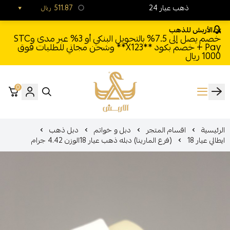
24 ذهب عيار
511.87
ريال
الأربش للذهب
خصم يصل إلى 7.5% بالتحويل البنكي أو 3% عبر مدى وSTC
Pay + خصم بكود **X123** وشحن مجاني للطلبات فوق
1000 ريال
0
الأربش للذهب
الرئيسية
اقسام المتجر
دبل و خواتم
دبل ذهب
ايطالي عيار 18
(فرع المارينا) دبله ذهب عيار 18الوزن 4.42 جرام