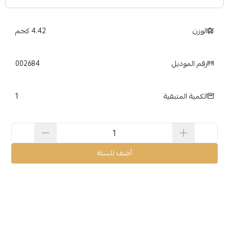
الوزن
4.42 كجم
رقم الموديل
002684
1
الكمية المتبقية
أضف للسلة