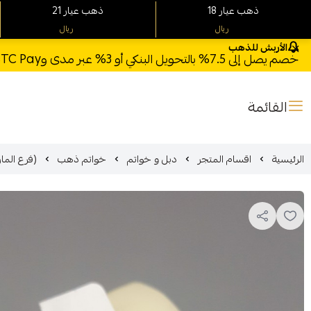
18 ذهب عيار
21 ذهب عيار
ريال
ريال
الأربش للذهب
خصم يصل إلى 7.5% بالتحويل البنكي أو 3% عبر مدى وSTC Pay + خصم بكود **X123** وشحن مجاني للطلبات فوق 1000 ريال
القائمة
الرئيسية
اقسام المتجر
دبل و خواتم
خواتم ذهب
(فرع المارينا