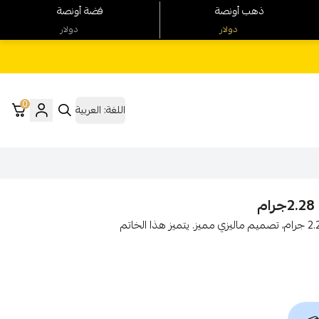
ذهب أونصة
فضة أونصة
دولار
دولار
0
اللغة:
العربية
اكتشف أناقة لا مثيل لها مع **خاتم زركون ذهب 18**، وزن 2.28 جرام، تصميم ماليزي مميز. يتميز هذا الخاتم