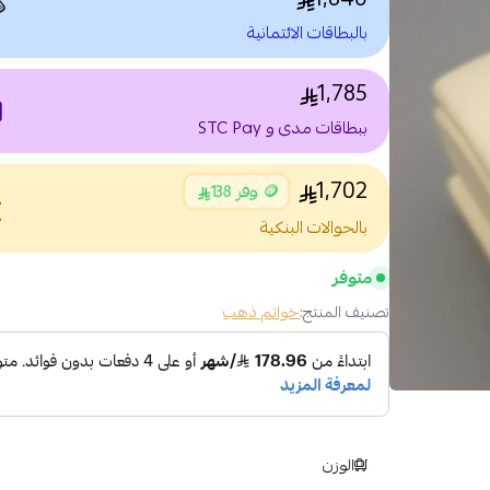

بالبطاقات الائتمانية
1,785
nt
ببطاقات مدى و STC Pay
1,702
🪙 وفر 138
nce
بالحوالات البنكية
متوفر
خواتم ذهب
تصنيف المنتج:
الوزن