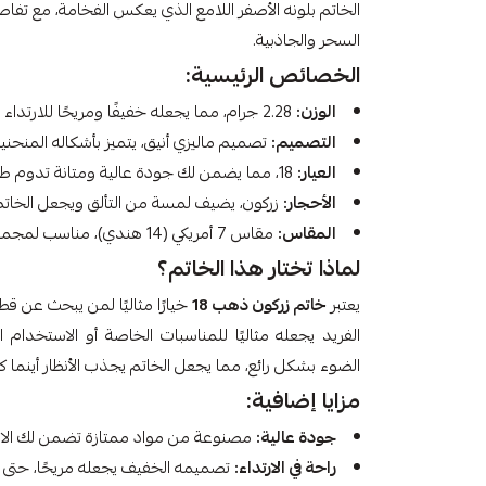
الخاتم بلونه الأصفر اللامع الذي يعكس الفخامة، مع تف
السحر والجاذبية.
الخصائص الرئيسية:
الوزن:
2.28 جرام، مما يجعله خفيفًا ومريحًا للارتداء طوال اليوم.
التصميم:
تصميم ماليزي أنيق، يتميز بأشكاله المنحنية
العيار:
18، مما يضمن لك جودة عالية ومتانة تدوم طويلاً.
الأحجار:
زركون، يضيف لمسة من التألق ويجعل الخاتم ي
المقاس:
مقاس 7 أمريكي (14 هندي)، مناسب لمجموعة متنوعة من الأحجام.
لماذا تختار هذا الخاتم؟
يعتبر
خاتم زركون ذهب 18
خيارًا مثاليًا لمن يبحث عن ق
الفريد يجعله مثاليًا للمناسبات الخاصة أو الاستخدام
الضوء بشكل رائع، مما يجعل الخاتم يجذب الأنظار أينما ك
مزايا إضافية:
جودة عالية:
مصنوعة من مواد ممتازة تضمن لك الاست
راحة في الارتداء:
تصميمه الخفيف يجعله مريحًا، حتى م