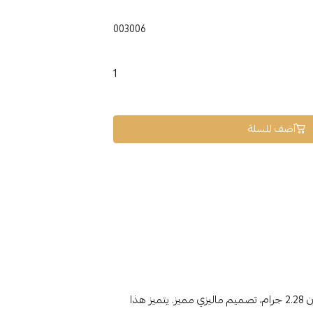
003006
1
أضف للسلة
اكتشف أناقة لا مثيل لها مع **خاتم زركون ذهب 18**، وزن 2.28 جرام، تصميم ماليزي مميز. يتميز هذا