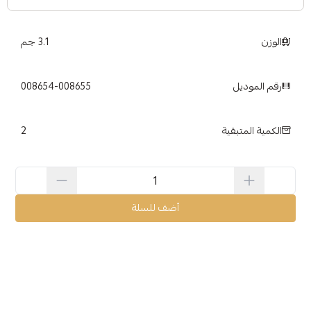
الوزن
3.1 جم
رقم الموديل
008654-008655
2
الكمية المتبقية
أضف للسلة