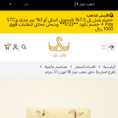
24 ذهب عيار
ريال
الأربش للذهب
خصم يصل إلى 7.5% بالتحويل البنكي أو 3% عبر مدى وSTC
Pay + خصم بكود **X123** وشحن مجاني للطلبات فوق
1000 ريال
0
الأربش للذهب
الرئيسية
اقسام المتجر
تصاميم عالمية
(فرع المارينا) حلق ذهب عيار 18 الوزن 3.1 جرام