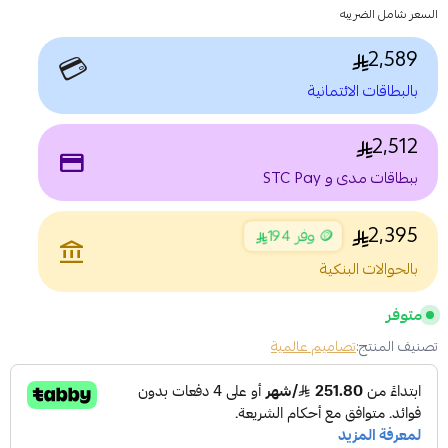
السعر شامل الضريبه
2,589
💳
بالبطاقات الائتمانية
2,512
payment
ببطاقات مدى و STC Pay
2,395
🪙 وفر 194
account_balance
بالحوالات البنكية
متوفر
تصنيف المنتج:
تصاميم عالمية