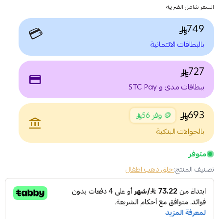
السعر شامل الضريبه
749
💳
بالبطاقات الائتمانية
727
payment
ببطاقات مدى و STC Pay
693
🪙 وفر 56
account_balance
بالحوالات البنكية
متوفر
تصنيف المنتج:
حلق ذهب اطفال