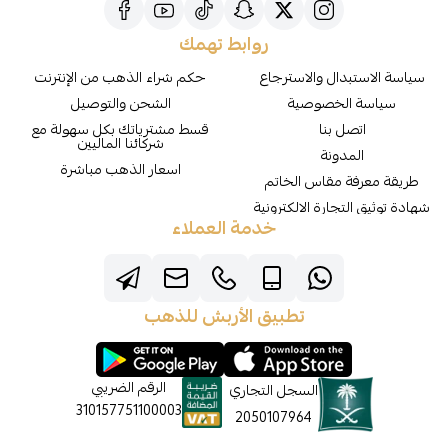
روابط تهمك
سياسة الاستبدال والاسترجاع
حكم شراء الذهب من الإنترنت
سياسة الخصوصية
الشحن والتوصيل
اتصل بنا
قسط مشترياتك بكل سهولة مع
شركائنا الماليين
المدونة
اسعار الذهب مباشرة
طريقة معرفة مقاس الخاتم
شهادة توثيق التجارة الالكترونية
خدمة العملاء
تطبيق الأربش للذهب
الرقم الضريبي
السجل التجاري
310157751100003
2050107964