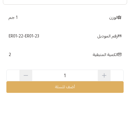
الوزن
1 جم
رقم الموديل
ER01-22-ER01-23
2
الكمية المتبقية
أضف للسلة