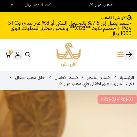
24 ذهب عيار
523.4
ريال
الأربش للذهب
خصم يصل إلى 7.5% بالتحويل البنكي أو 3% عبر مدى وSTC
Pay + خصم بكود **X123** وشحن مجاني للطلبات فوق
1000 ريال
0
الأربش للذهب
الرئيسية
اقسام المتجر
قسم الأطفال
حلق ذهب اطفال
(فرع المارينا) حلق اطفال طبي ذهب عيار 18
ER01-22-ER01-23