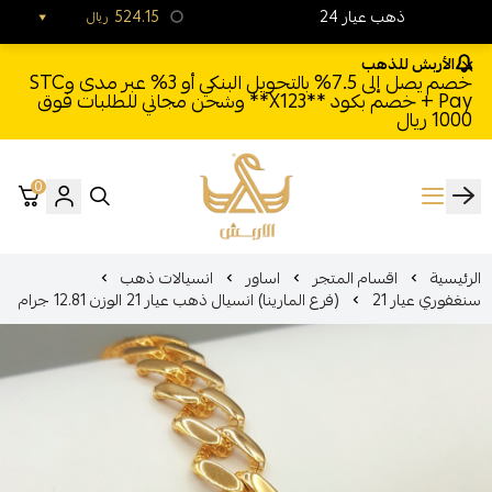
24 ذهب عيار
524.15
ريال
الأربش للذهب
خصم يصل إلى 7.5% بالتحويل البنكي أو 3% عبر مدى وSTC
Pay + خصم بكود **X123** وشحن مجاني للطلبات فوق
1000 ريال
0
الأربش للذهب
الرئيسية
اقسام المتجر
اساور
انسيالات ذهب
سنغفوري عيار 21
(فرع المارينا) انسيال ذهب عيار 21 الوزن 12.81 جرام