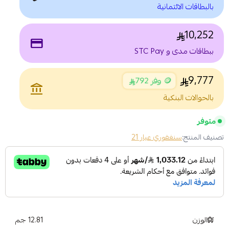
بالبطاقات الائتمانية
10,252
payment
ببطاقات مدى و STC Pay
9,777
🪙 وفر 792
account_balance
بالحوالات البنكية
متوفر
تصنيف المنتج:
سنغفوري عيار 21
الوزن
12.81 جم