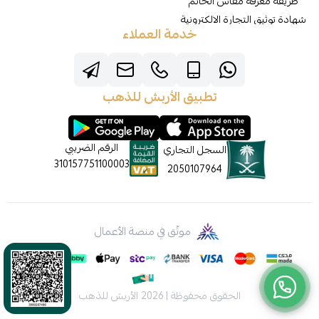
طريقة معرفة مقاس الخاتم
شهادة توثيق التجارة الالكترونية
خدمة العملاء
تطبيق الأربش للذهب
الرقم الضريبي
السجل التجاري
310157751100003
2050107964
موثّق في منصة الأعمال
الحقوق محفوظة | 2026
الأربش للذهب