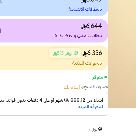

بالبطاقات الائتمانية
6,644
nt
ببطاقات مدى و STC Pay
6,336
🪙 وفر 513
nce
بالحوالات البنكية
متوفر
تركي عيار 21
تصنيف المنتج:
الوزن