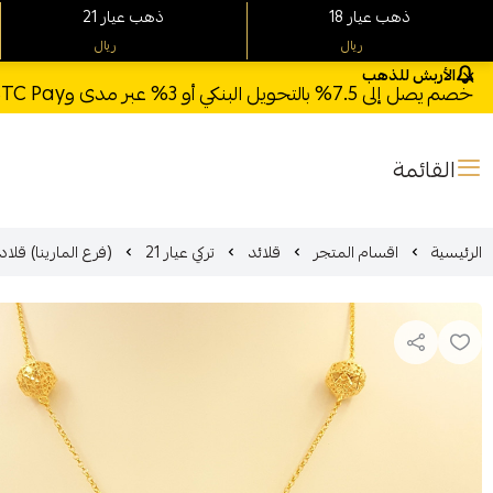
18 ذهب عيار
21 ذهب عيار
ريال
ريال
الأربش للذهب
خصم يصل إلى 7.5% بالتحويل البنكي أو 3% عبر مدى وSTC Pay + خصم بكود **X123** وشحن مجاني للطلبات فوق 1000 ريال
القائمة
الرئيسية
اقسام المتجر
قلائد
تركي عيار 21
(فرع المارينا) قلاده ذهب عيار