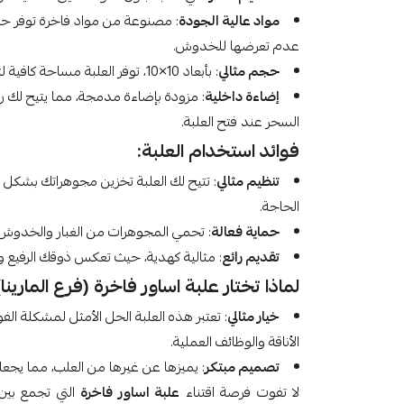
مواد عالية الجودة
: مصنوعة من مواد فاخرة توفر ح
عدم تعرضها للخدوش.
حجم مثالي
: بأبعاد 10×10، توفر العلبة مساحة كافية لتنظيم الأساور والخواتم بشكل مرتب.
إضاءة داخلية
: مزودة بإضاءة مدمجة، مما يتيح لك
السحر عند فتح العلبة.
فوائد استخدام العلبة:
تنظيم مثالي
: تتيح لك العلبة تخزين مجوهراتك بشكل
الحاجة.
حماية فعالة
: تحمي المجوهرات من الغبار والخدوش،
تقديم رائع
: مثالية كهدية، حيث تعكس ذوقك الرفيع وا
لماذا تختار علبة اساور فاخرة (فرع المارينا) 10×10
خيار مثالي
: تعتبر هذه العلبة الحل الأمثل لمشكلة ا
الأناقة والوظائف العملية.
تصميم مبتكر
: يميزها عن غيرها من العلب، مما يجع
لا تفوت فرصة اقتناء
علبة اساور فاخرة
التي تجمع بين 