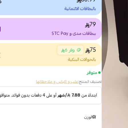

بالبطاقات الائتمانية
79
nt
ببطاقات مدى و STC Pay
75
🪙 وفر 6
nce
بالحوالات البنكية
متوفر
علب و اكياس و ملاحقاتها
تصنيف المنتج:
الوزن