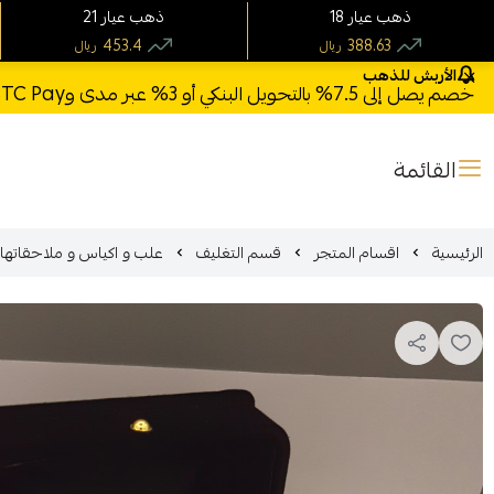
18 ذهب عيار
21 ذهب عيار
453.4
388.63
ريال
ريال
الأربش للذهب
خصم يصل إلى 7.5% بالتحويل البنكي أو 3% عبر مدى وSTC Pay + خصم بكود **X123** وشحن مجاني للطلبات فوق 1000 ريال
القائمة
الرئيسية
اقسام المتجر
قسم التغليف
علب و اكياس و ملاحقاتها