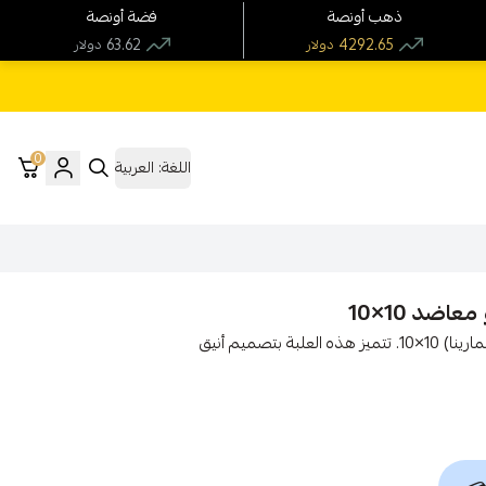
ذهب أونصة
فضة أونصة
63.62
4292.65
دولار
دولار
0
اللغة:
العربية
اضد 10×10
استمتع بتخزين مجوهراتك بأناقة مع علبة اساور فاخرة (فرع المارينا) 10×10. تتميز هذه العلبة بتصميم أنيق