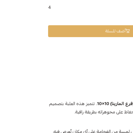
4
أضف للسلة
المارينا) 10×10
. تتميز هذه العلبة بتصميم
حفاظ على مجوهراته بطريقة راقية.
في لمسة من الفخامة على أي مكان تُعرض فيه.