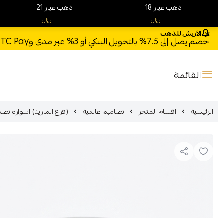
18 ذهب عيار
21 ذهب عيار
ريال
ريال
الأربش للذهب
خصم يصل إلى 7.5% بالتحويل البنكي أو 3% عبر مدى وSTC Pay + خصم بكود **X123** وشحن مجاني للطلبات فوق 1000 ريال
القائمة
الرئيسية
اقسام المتجر
تصاميم عالمية
(فرع المارينا) اسواره تصميم عال