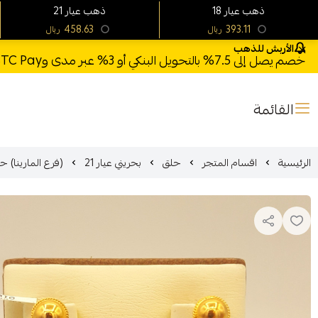
18 ذهب عيار
21 ذهب عيار
458.63
393.11
ريال
ريال
الأربش للذهب
خصم يصل إلى 7.5% بالتحويل البنكي أو 3% عبر مدى وSTC Pay + خصم بكود **X123** وشحن مجاني للطلبات فوق 1000 ريال
القائمة
الرئيسية
اقسام المتجر
حلق
بحريني عيار 21
(فرع المارينا) حلق بحري