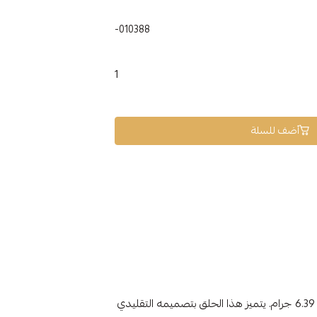
010388-
1
أضف للسلة
الوزن 6.39 جرام. يتميز هذا الحلق بتصميمه التقليدي