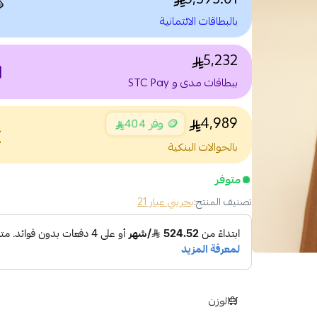

بالبطاقات الائتمانية
5,232
nt
ببطاقات مدى و STC Pay
4,989
🪙 وفر 404
nce
بالحوالات البنكية
متوفر
بحريني عيار 21
تصنيف المنتج:
الوزن