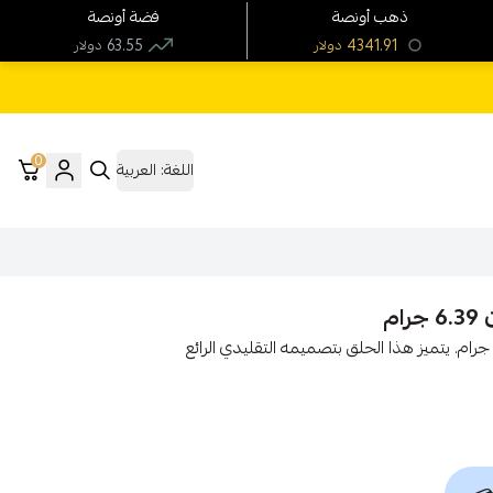
ذهب أونصة
فضة أونصة
63.55
4341.91
دولار
دولار
0
اللغة:
العربية
ستمتع بأناقة فريدة مع حلق بحريني ذهب عيار 21 الوزن 6.39 جرام. يتميز هذا الحلق بتصميمه التقليدي الرائع