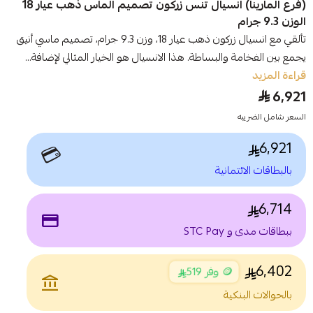
(فرع المارينا) انسيال تنس زركون تصميم الماس ذهب عيار 18
الوزن 9.3 جرام
تألقي مع انسيال زركون ذهب عيار 18، وزن 9.3 جرام، تصميم ماسي أنيق
يجمع بين الفخامة والبساطة. هذا الانسيال هو الخيار المثالي لإضافة...
قراءة المزيد
6,921
السعر شامل الضريبه
6,921
💳
بالبطاقات الائتمانية
6,714
payment
ببطاقات مدى و STC Pay
6,402
🪙 وفر 519
account_balance
بالحوالات البنكية