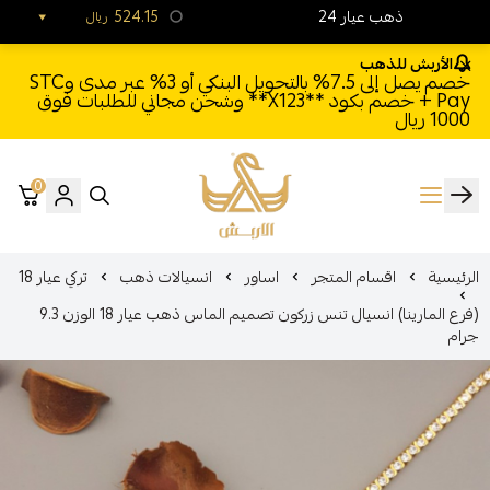
24 ذهب عيار
524.15
ريال
الأربش للذهب
خصم يصل إلى 7.5% بالتحويل البنكي أو 3% عبر مدى وSTC
Pay + خصم بكود **X123** وشحن مجاني للطلبات فوق
1000 ريال
0
الأربش للذهب
الرئيسية
اقسام المتجر
اساور
انسيالات ذهب
تركي عيار 18
(فرع المارينا) انسيال تنس زركون تصميم الماس ذهب عيار 18 الوزن 9.3
جرام