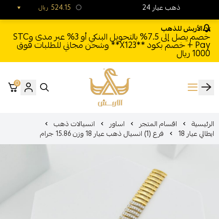
24 ذهب عيار
524.15
ريال
الأربش للذهب
خصم يصل إلى 7.5% بالتحويل البنكي أو 3% عبر مدى وSTC
Pay + خصم بكود **X123** وشحن مجاني للطلبات فوق
1000 ريال
0
الأربش للذهب
الرئيسية
اقسام المتجر
اساور
انسيالات ذهب
ايطالي عيار 18
فرع (1) انسيال ذهب عيار 18 وزن 15.86 جرام