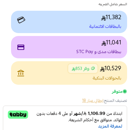
السعر شامل الضريبه
11,382
💳
بالبطاقات الائتمانية
11,041
payment
ببطاقات مدى و STC Pay
10,529
🪙 وفر 853
account_balance
بالحوالات البنكية
متوفر
تصنيف المنتج:
ايطالي عيار 18