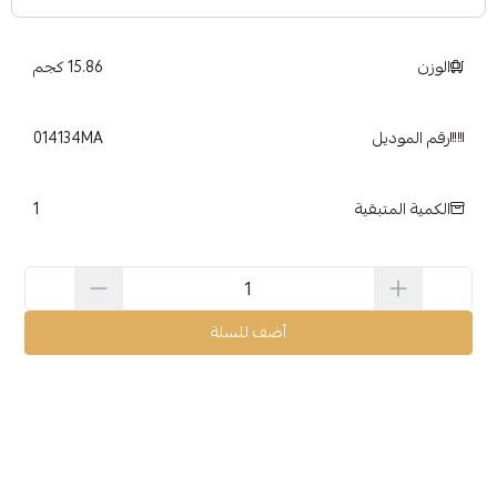
الوزن
15.86 كجم
رقم الموديل
014134MA
1
الكمية المتبقية
أضف للسلة