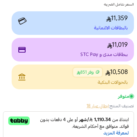
السعر شامل الضريبه
11,359
💳
بالبطاقات الائتمانية
11,019
payment
ببطاقات مدى و STC Pay
10,508
🪙 وفر 851
account_balance
بالحوالات البنكية
متوفر
تصنيف المنتج:
ايطالي عيار 18