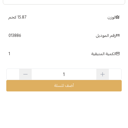
الوزن
15.87 كجم
رقم الموديل
013886
1
الكمية المتبقية
أضف للسلة