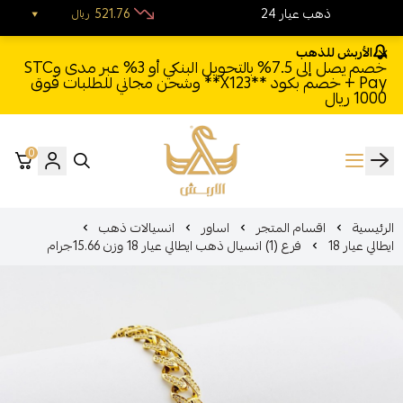
24 ذهب عيار
521.76
ريال
الأربش للذهب
خصم يصل إلى 7.5% بالتحويل البنكي أو 3% عبر مدى وSTC
Pay + خصم بكود **X123** وشحن مجاني للطلبات فوق
1000 ريال
0
الأربش للذهب
الرئيسية
اقسام المتجر
اساور
انسيالات ذهب
ايطالي عيار 18
فرع (1) انسيال ذهب ايطالي عيار 18 وزن 15.66جرام