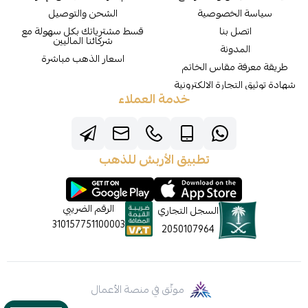
سياسة الخصوصية
الشحن والتوصيل
اتصل بنا
قسط مشترياتك بكل سهولة مع
شركائنا الماليين
المدونة
اسعار الذهب مباشرة
طريقة معرفة مقاس الخاتم
شهادة توثيق التجارة الالكترونية
خدمة العملاء
تطبيق الأربش للذهب
الرقم الضريبي
السجل التجاري
310157751100003
2050107964
موثّق في منصة الأعمال