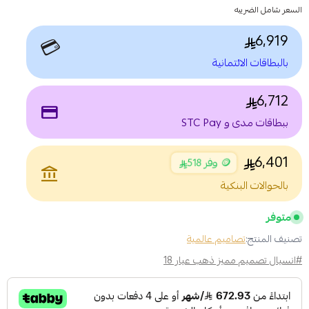
السعر شامل الضريبه
6,919
💳
بالبطاقات الائتمانية
6,712
payment
ببطاقات مدى و STC Pay
6,401
🪙 وفر 518
account_balance
بالحوالات البنكية
متوفر
تصنيف المنتج:
تصاميم عالمية
#انسيال تصميم مميز ذهب عيار 18