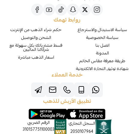
روابط تهمك
سياسة الاستبدال والاسترجاع
حكم شراء الذهب من الإنترنت
سياسة الخصوصية
الشحن والتوصيل
اتصل بنا
قسط مشترياتك بكل سهولة مع
شركائنا الماليين
المدونة
اسعار الذهب مباشرة
طريقة معرفة مقاس الخاتم
شهادة توثيق التجارة الالكترونية
خدمة العملاء
تطبيق الأربش للذهب
الرقم الضريبي
السجل التجاري
310157751100003
2050107964