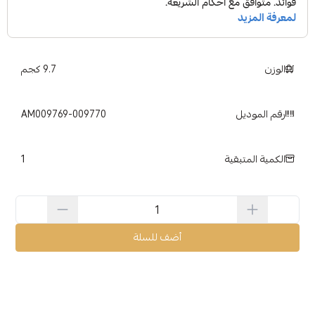
الوزن
9.7 كجم
رقم الموديل
AM009769-009770
1
الكمية المتبقية
أضف للسلة