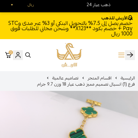
24 ذهب عيار
ريال
الأربش للذهب
خصم يصل إلى 7.5% بالتحويل البنكي أو 3% عبر مدى وSTC
Pay + خصم بكود **X123** وشحن مجاني للطلبات فوق
1000 ريال
0
الأربش للذهب
الرئيسية
اقسام المتجر
تصاميم عالمية
فرع (1) انسيال تصميم مميز ذهب عيار 18 وزن 9.7 جرام