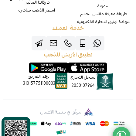
شركائنا الماليين
المدونة
اسعار الذهب مباشرة
طريقة معرفة مقاس الخاتم
شهادة توثيق التجارة الالكترونية
خدمة العملاء
تطبيق الأربش للذهب
الرقم الضريبي
السجل التجاري
310157751100003
2050107964
موثّق في منصة الأعمال