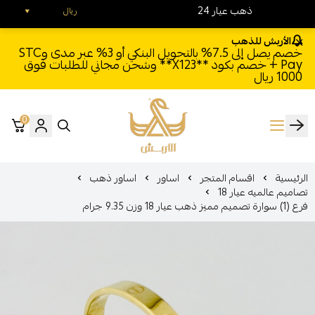
24 ذهب عيار
ريال
الأربش للذهب
خصم يصل إلى 7.5% بالتحويل البنكي أو 3% عبر مدى وSTC
Pay + خصم بكود **X123** وشحن مجاني للطلبات فوق
1000 ريال
0
الأربش للذهب
الرئيسية
اقسام المتجر
اساور
اساور ذهب
تصاميم عالميه عيار 18
فرع (1) سوارة تصميم مميز ذهب عيار 18 وزن 9.35 جرام