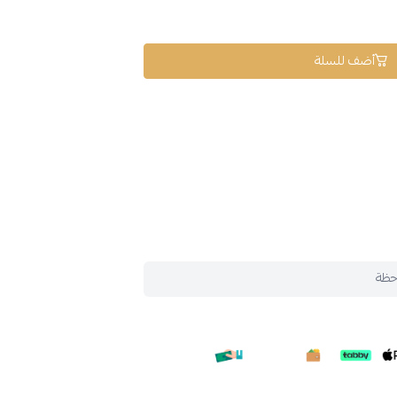
أضف للسلة
حظة