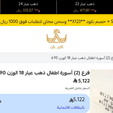
24 ذهب عيار
22 ذهب عيار
515.07
471.81
ريال
ريال
الأربش للذهب
فرع (2) أسورة اطفال ذ
فرع (2) أسورة اطفال ذهب عيار 18 الوزن 6.90
5,122
السعر شامل الضريبه
5,122

بالبطاقات الائتمانية