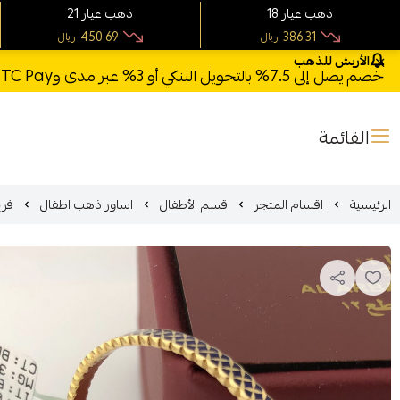
18 ذهب عيار
21 ذهب عيار
450.69
386.31
ريال
ريال
الأربش للذهب
خصم يصل إلى 7.5% بالتحويل البنكي أو 3% عبر مدى وSTC Pay + خصم بكود **X123** وشحن مجاني للطلبات فوق 1000 ريال
القائمة
الرئيسية
اقسام المتجر
قسم الأطفال
اساور ذهب اطفال
فرع (2) أسورة اطفال ذ