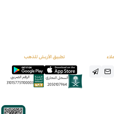
لاء
تطبيق الأربش للذهب
الرقم الضريبي
السجل التجاري
310157751100003
2050107964