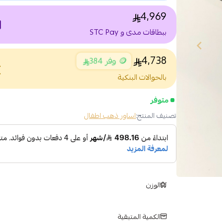
4,969
nt
ببطاقات مدى و STC Pay
4,738
🪙 وفر 384
nce
بالحوالات البنكية
متوفر
تصنيف المنتج:
اساور ذهب اطفال
الوزن
الكمية المتبقية