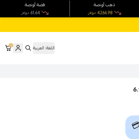
فضة أونصة
ذهب أونصة
61.64
4266.98
دولار
دولار
0
العربية
اللغة:
