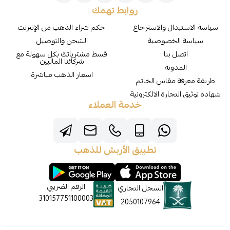
روابط تهمك
سياسة الاستبدال والاسترجاع
حكم شراء الذهب من الإنترنت
سياسة الخصوصية
الشحن والتوصيل
اتصل بنا
قسط مشترياتك بكل سهولة مع
شركائنا الماليين
المدونة
اسعار الذهب مباشرة
طريقة معرفة مقاس الخاتم
شهادة توثيق التجارة الالكترونية
خدمة العملاء
تطبيق الأربش للذهب
الرقم الضريبي
السجل التجاري
310157751100003
2050107964