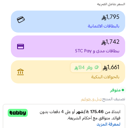
السعر شامل الضريبه
1,795
💳
بالبطاقات الائتمانية
1,742
payment
ببطاقات مدى و STC Pay
1,661
🪙 وفر 134
account_balance
بالحوالات البنكية
متوفر
تصنيف المنتج:
دبل و خواتم