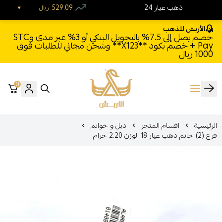
24 ذهب عيار
529.09
ريال
الأربش للذهب
خصم يصل إلى 7.5% بالتحويل البنكي أو 3% عبر مدى وSTC
Pay + خصم بكود **X123** وشحن مجاني للطلبات فوق
1000 ريال
0
الأربش للذهب
الرئيسية
اقسام المتجر
دبل و خواتم
فرع (2) خاتم ذهب عيار 18 الوزن 2.20 جرام