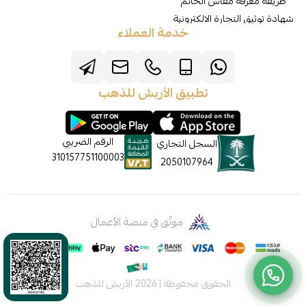
طريقة معرفة مقاس الخاتم
شهادة توثيق التجارة الالكترونية
خدمة العملاء
تطبيق الأربش للذهب
الرقم الضريبي
السجل التجاري
310157751100003
2050107964
موثّق في منصة الأعمال
الحقوق محفوظة | 2026
الأربش للذهب