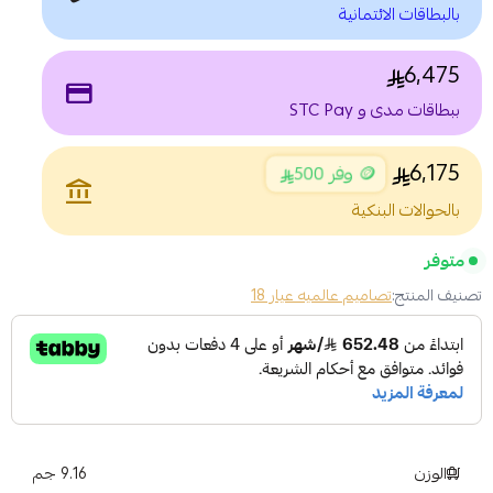
بالبطاقات الائتمانية
6,475
payment
ببطاقات مدى و STC Pay
6,175
🪙 وفر 500
account_balance
بالحوالات البنكية
متوفر
تصنيف المنتج:
تصاميم عالميه عيار 18
الوزن
9.16 جم