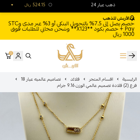
24 ذهب عيار
524.15
ريال
الأربش للذهب
خصم يصل إلى 7.5% بالتحويل البنكي أو 3% عبر مدى وSTC
Pay + خصم بكود **X123** وشحن مجاني للطلبات فوق
1000 ريال
0
الأربش للذهب
الرئيسية
اقسام المتجر
قلائد
تصاميم عالميه عيار 18
فرع (2) قلادة تصميم عالمي الوزن 9.16 جرام