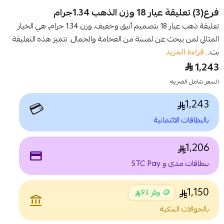
فرع(3) تعليقة عيار 18 وزن الذهب 1.34جرام
تعليقة ذهب عيار 18 بتصميم أنيق وخفيف، وزن 1.34 جرام، هي الخيار
المثالي لمن يبحث عن لمسة من الفخامة والجمال. تتميز هذه التعليقة
بت...
قراءة المزيد
1,243
السعر شامل الضريبه
1,243
💳
بالبطاقات الائتمانية
1,206
payment
ببطاقات مدى و STC Pay
1,150
🪙 وفر 93
account_balance
بالحوالات البنكية