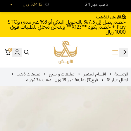
24 ذهب عيار
524.15
ريال
الأربش للذهب
خصم يصل إلى 7.5% بالتحويل البنكي أو 3% عبر مدى وSTC
Pay + خصم بكود **X123** وشحن مجاني للطلبات فوق
1000 ريال
0
الأربش للذهب
الرئيسية
اقسام المتجر
تعليقات و سبح
تعليقات ذهب
ايطالي عيار 18
فرع(3) تعليقة عيار 18 وزن الذهب 1.34جرام