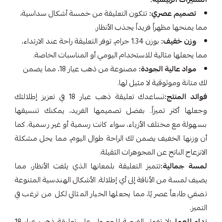
تصميم عصري:
تتكون التعليقة من خمسة أشكال سداسية،
مما يمنحها مظهراً فريداً يجذب الأنظار.
وزن خفيف:
بوزن 1.34 جرام، توفر التعليقة راحة عند الارتداء،
مما يجعلها مثالية للاستخدام اليومي أو المناسبات الخاصة.
مواد عالية الجودة:
مصنوعة من ذهب عيار 18، مما يضمن
لك متانة وموثوقية لا مثيل لها.
فوائد المنتج:
تساعدك تعليقة ذهب عيار 18 في تعزيز إطلالتك
وجعلها أكثر تميزاً. بفضل تصميمها الفريد، يمكنك تنسيقها
بسهولة مع مختلف الأزياء، سواء كانت رسمية أو غير رسمية. كما
أن وزنها الخفيف يضمن لك الراحة طوال اليوم، مما يحل مشكلة
الانزعاج الناتج عن المجوهرات الثقيلة.
لمسة جمالية:
تتميز التعليقة بلمعانها الذي يلفت الأنظار، مما
يضيف لمسة من الأناقة إلى أي إطلالة. الأشكال الهندسية المتنوعة
تضفي طابعاً عصريًا، مما يجعلها الخيار المثالي لكل من ترغب في
التميز.
نداء للعمل:
لا تفوتي الفرصة للحصول على تعليقة ذهب عيار 18