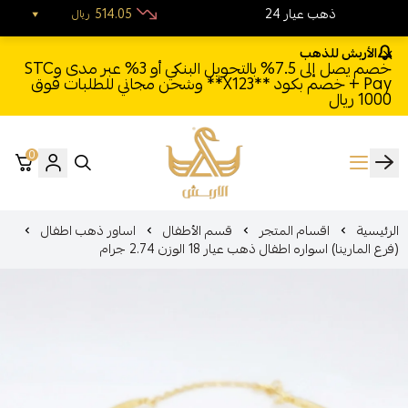
24 ذهب عيار
514.05
ريال
الأربش للذهب
خصم يصل إلى 7.5% بالتحويل البنكي أو 3% عبر مدى وSTC
Pay + خصم بكود **X123** وشحن مجاني للطلبات فوق
1000 ريال
0
الأربش للذهب
الرئيسية
اقسام المتجر
قسم الأطفال
اساور ذهب اطفال
(فرع المارينا) اسواره اطفال ذهب عيار 18 الوزن 2.74 جرام