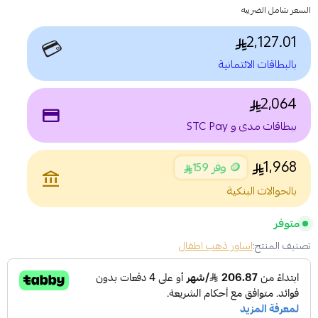
السعر شامل الضريبه
2,127.01
💳
بالبطاقات الائتمانية
2,064
payment
ببطاقات مدى و STC Pay
1,968
🪙 وفر 159
account_balance
بالحوالات البنكية
متوفر
تصنيف المنتج:
اساور ذهب اطفال