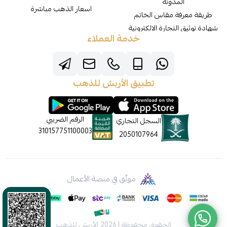
المدونة
اسعار الذهب مباشرة
طريقة معرفة مقاس الخاتم
شهادة توثيق التجارة الالكترونية
خدمة العملاء
تطبيق الأربش للذهب
الرقم الضريبي
السجل التجاري
310157751100003
2050107964
موثّق في منصة الأعمال
الحقوق محفوظة | 2026
الأربش للذهب