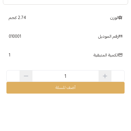
الوزن
2.74 كجم
رقم الموديل
010001
1
الكمية المتبقية
أضف للسلة