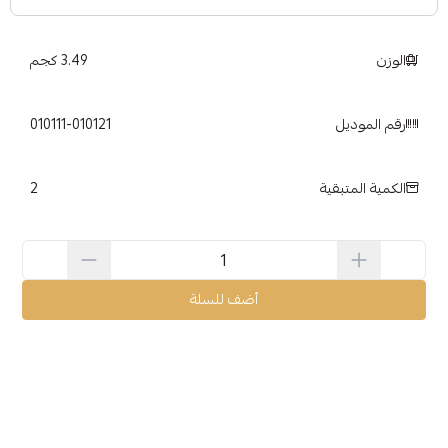
الوزن
3.49 كجم
رقم الموديل
010111-010121
2
الكمية المتبقية
أضف للسلة