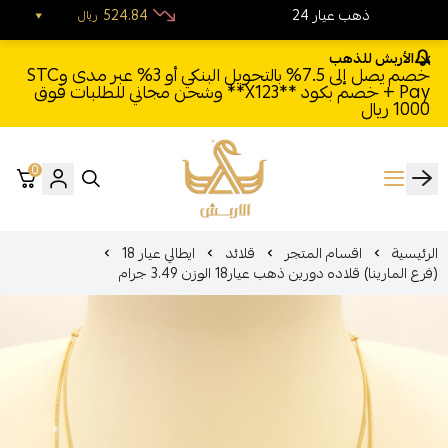
24 ذهب عيار
524.84
ريال
الأربش للذهب
خصم يصل إلى 7.5% بالتحويل البنكي أو 3% عبر مدى وSTC
Pay + خصم بكود **X123** وشحن مجاني للطلبات فوق
1000 ريال
0
الأربش للذهب
الرئيسية
اقسام المتجر
قلائد
ايطالي عيار 18
(فرع المارينا) قلاده دورين ذهب عيار18 الوزن 3.49 جرام