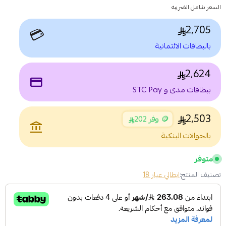
السعر شامل الضريبه
2,705
💳
بالبطاقات الائتمانية
2,624
payment
ببطاقات مدى و STC Pay
2,503
🪙 وفر 202
account_balance
بالحوالات البنكية
متوفر
تصنيف المنتج:
ايطالي عيار 18