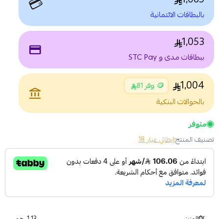
💳
بالبطاقات الائتمانية
1,053
payment
ببطاقات مدى و STC Pay
1,004
🪙 وفر 81
account_balance
بالحوالات البنكية
متوفر
تصنيف المنتج:
ايطالي عيار 18
الوزن
1.13 جم