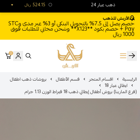
24 ذهب عيار
524.15
ريال
الأربش للذهب
خصم يصل إلى 7.5% بالتحويل البنكي أو 3% عبر مدى وSTC
Pay + خصم بكود **X123** وشحن مجاني للطلبات فوق
1000 ريال
0
الأربش للذهب
الرئيسية
اقسام المتجر
قسم الأطفال
بروشات ذهب اطفال
ايطالي عيار 18
(فرع المارينا) بروش أطفال إيطالي ذهب 18 قيراط الوزن 1.13 جرام