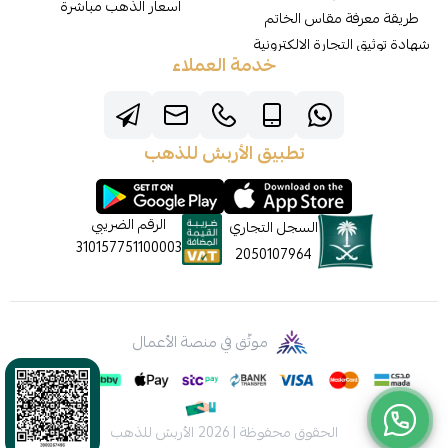
اسعار الذهب مباشرة
طريقة معرفة مقاس الخاتم
شهادة توثيق التجارة الالكترونية
خدمة العملاء
تطبيق الأربش للذهب
الرقم الضريبي
السجل التجاري
310157751100003
2050107964
موثّق في منصة الأعمال
الحقوق محفوظة | 2026
الأربش للذهب