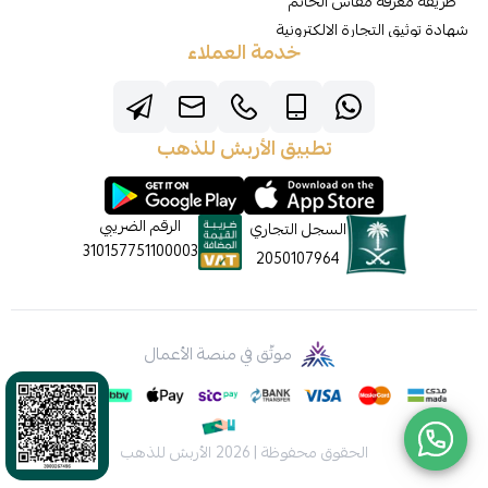
طريقة معرفة مقاس الخاتم
شهادة توثيق التجارة الالكترونية
خدمة العملاء
تطبيق الأربش للذهب
الرقم الضريبي
السجل التجاري
310157751100003
2050107964
موثّق في منصة الأعمال
الحقوق محفوظة | 2026
الأربش للذهب