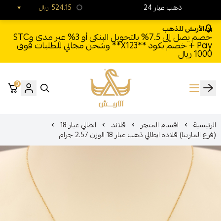
24 ذهب عيار
524.15
ريال
الأربش للذهب
خصم يصل إلى 7.5% بالتحويل البنكي أو 3% عبر مدى وSTC
Pay + خصم بكود **X123** وشحن مجاني للطلبات فوق
1000 ريال
0
الأربش للذهب
الرئيسية
اقسام المتجر
قلائد
ايطالي عيار 18
(فرع المارينا) قلاده ايطالي ذهب عيار 18 الوزن 2.57 جرام