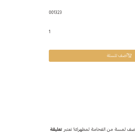
001323
1
أضف للسلة
تعليقة