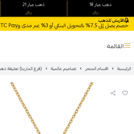
18 ذهب عيار
21 ذهب عيار
ريال
ريال
الأربش للذهب
خصم يصل إلى 7.5% بالتحويل البنكي أو 3% عبر مدى وSTC Pay + خصم بكود **X123** وشحن مجاني للطلبات فوق 1000 ريال
القائمة
الرئيسية
اقسام المتجر
تصاميم عالمية
(فرع المارينا) تعليقة ذهب عيار 18 الوز