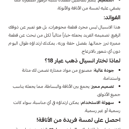
التصميم
: يتميز بتفاصيل معقدة تشبه الزهور الصغيرة، مما
يضفي عليه لمسة من الأناقة والأنوثة.
الفوائد:
هذا الانسيال ليس مجرد قطعة مجوهرات، بل هو تعبير عن ذوقك
الرفيع. تصميمه الفريد يجعله خياراً مثالياً لكل من تبحث عن قطعة
مميزة تبرز جمالها. بفضل خفة وزنه، يمكنك ارتداؤه طوال اليوم
دون أي شعور بالانزعاج.
لماذا تختار انسيال ذهب عيار 18؟
جودة عالية
: مصنوع من مواد ممتازة تضمن لك متانة
واستدامة.
تصميم مميز
: يجمع بين الأناقة والبساطة، مما يجعله يناسب
جميع الأذواق.
سهولة الاستخدام
: يمكن ارتداؤه في أي مناسبة، سواء كانت
رسمية أو غير رسمية.
احصل على لمسة فريدة من الأناقة!