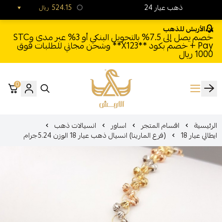
24 ذهب عيار
524.15
ريال
الأربش للذهب
خصم يصل إلى 7.5% بالتحويل البنكي أو 3% عبر مدى وSTC
Pay + خصم بكود **X123** وشحن مجاني للطلبات فوق
1000 ريال
0
الأربش للذهب
الرئيسية
اقسام المتجر
اساور
انسيالات ذهب
ايطالي عيار 18
(فرع المارينا) انسيال ذهب عيار 18 الوزن 5.24جرام