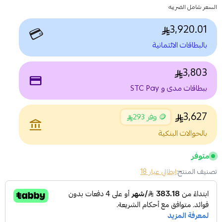
السعر شامل الضريبه
3,920.01
💳
بالبطاقات الائتمانية
3,803
payment
ببطاقات مدى و STC Pay
3,627
🪙 وفر 293
account_balance
بالحوالات البنكية
متوفر
تصنيف المنتج:
ايطالي عيار 18