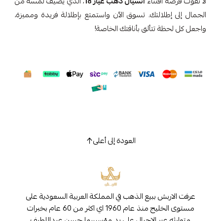
لا تفوت فرصة اقتناء
انسيال ذهب عيار 18
، الذي يضيف لمسة من
الجمال إلى إطلالتك. تسوق الآن واستمتع بإطلالة فريدة ومميزة،
واجعل كل لحظة تتألق بأناقتك الخاصة!
العودة إلى أعلى
عرفت الاربش ببيع الذهب في المملكة العربية السعودية على
مستوى الخليج منذ عام 1960 اي اكثر من 60 عام بخبرات
متوارثه عبر الاجيال على يد مؤسسها حسن عبداللطيف