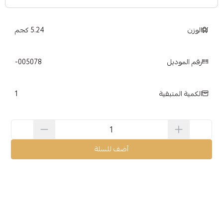
الوزن
5.24 كجم
رقم الموديل
005078-
1
الكمية المتبقية
أضف للسلة