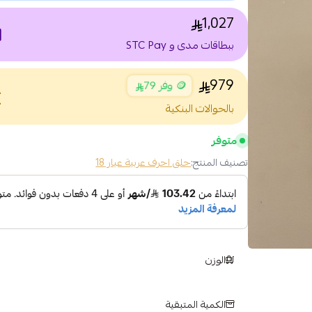
1,027
nt
ببطاقات مدى و STC Pay
979
🪙 وفر 79
nce
بالحوالات البنكية
متوفر
تصنيف المنتج:
حلق احرف عربية عيار 18
الوزن
الكمية المتبقية