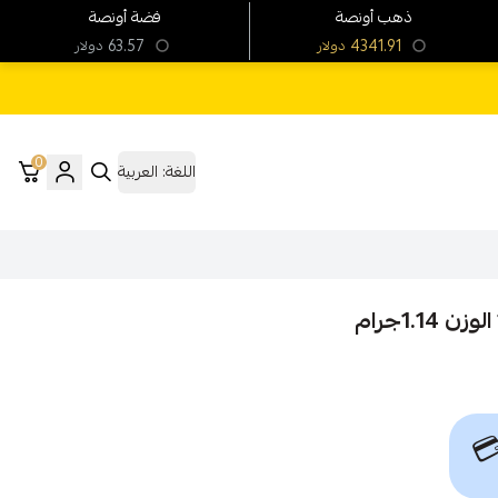
فضة أونصة
ذهب أونصة
63.57
4341.91
دولار
دولار
0
العربية
اللغة:
