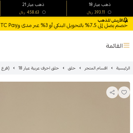
18 ذهب عيار
21 ذهب عيار
458.63
393.11
ريال
ريال
الأربش للذهب
خصم يصل إلى 7.5% بالتحويل البنكي أو 3% عبر مدى وSTC Pay + خصم بكود **X123** وشحن مجاني للطلبات فوق 1000 ريال
القائمة
الرئيسية
اقسام المتجر
حلق
حلق احرف عربية عيار 18
(فرع الم