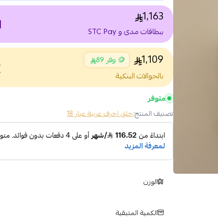
1,163
nt
ببطاقات مدى و STC Pay
1,109
🪙 وفر 89
nce
بالحوالات البنكية
متوفر
تصنيف المنتج:
حلق احرف عربية عيار 18
الوزن
الكمية المتبقية