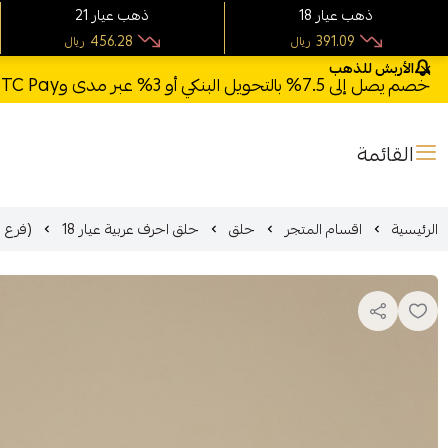
18 ذهب عيار
21 ذهب عيار
456.28
391.09
ريال
ريال
الأربش للذهب
خصم يصل إلى 7.5% بالتحويل البنكي أو 3% عبر مدى وSTC Pay + خصم بكود **X123** وشحن مجاني للطلبات فوق 1000 ريال
القائمة
الرئيسية
اقسام المتجر
حلق
حلق احرف عربية عيار 18
(فرع الم