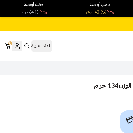
فضة أونصة
ذهب أونصة
64.15
4319.6
دولار
دولار
0
العربية
اللغة:
