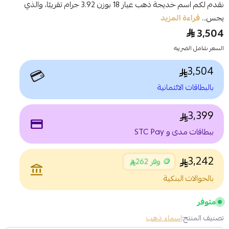
نقدم لكم اسم خديجة ذهب عيار 18 بوزن 3.92 جرام تقريبًا، والذي
يجس...
قراءة المزيد
3,504
السعر شامل الضريبه
3,504
💳
بالبطاقات الائتمانية
3,399
payment
ببطاقات مدى و STC Pay
3,242
🪙 وفر 262
account_balance
بالحوالات البنكية
متوفر
تصنيف المنتج:
اسماء ذهب