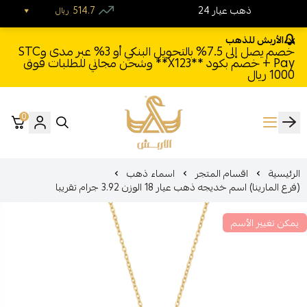
24 ذهب عيار
514.7
ريال
الأربش للذهب
خصم يصل إلى 7.5% بالتحويل البنكي أو 3% عبر مدى وSTC
Pay + خصم بكود **X123** وشحن مجاني للطلبات فوق
1000 ريال
0
الأربش للذهب
الرئيسية
اقسام المتجر
اسماء ذهب
(فرع المارينا) اسم خديجه ذهب عيار 18 الوزن 3.92 جرام تقريبا
يمكن تغيير الأسم