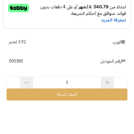
الوزن
3.92 كجم
رقم الموديل
000380
أضف للسلة