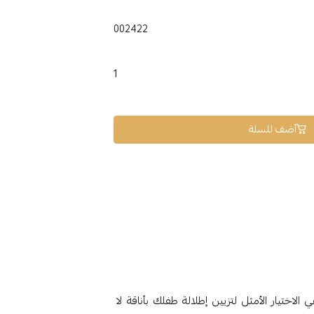
002422
1
أضف للسلة
 ناعمة، عيار 18، وزن 0.62 جرام، هي الاختيار الأمثل لتزيين إطلالة طفلك بأناقة لا