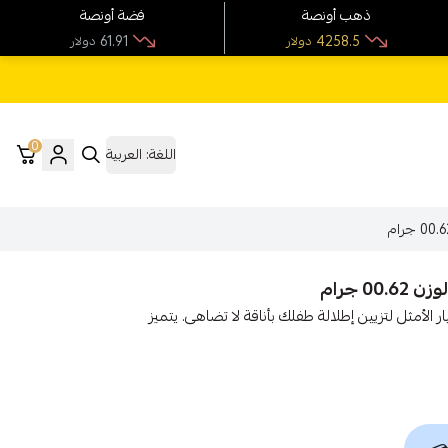
ذهب أونصة
فضة أونصة
61.91
4258.5
دولار
دولار
0
اللغة:
العربية
ر 18، وزن 0.62 جرام، هي الاختيار الأمثل لتزيين إطلالة طفلك بأناقة لا تضاهى. يتميز