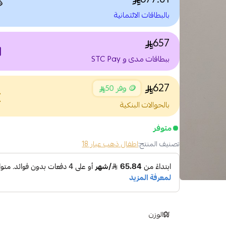

بالبطاقات الائتمانية
657
nt
ببطاقات مدى و STC Pay
627
🪙 وفر 50
nce
بالحوالات البنكية
متوفر
اطفال ذهب عيار 18
تصنيف المنتج:
الوزن