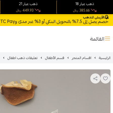
18 ذهب عيار
21 ذهب عيار
449.93
385.66
ريال
ريال
الأربش للذهب
خصم يصل إلى 7.5% بالتحويل البنكي أو 3% عبر مدى وSTC Pay + خصم بكود **X123** وشحن مجاني للطلبات فوق 1000 ريال
القائمة
الرئيسية
اقسام المتجر
قسم الأطفال
تعليقات ذهب اطفال