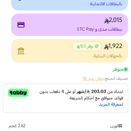
بالبطاقات الائتمانية
2,015
payment
ببطاقات مدى و STC Pay
1,922
🪙 وفر 155
account_balance
بالحوالات البنكية
متوفر
تصنيف المنتج:
ايطالي عيار 18
الوزن
2.62 كجم