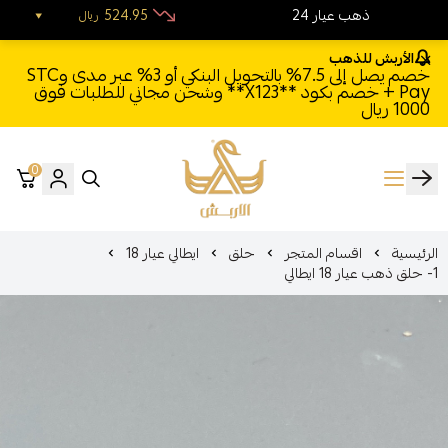
24 ذهب عيار
524.95
ريال
الأربش للذهب
خصم يصل إلى 7.5% بالتحويل البنكي أو 3% عبر مدى وSTC
Pay + خصم بكود **X123** وشحن مجاني للطلبات فوق
1000 ريال
0
الأربش للذهب
الرئيسية
اقسام المتجر
حلق
ايطالي عيار 18
1- حلق ذهب عيار 18 ايطالي