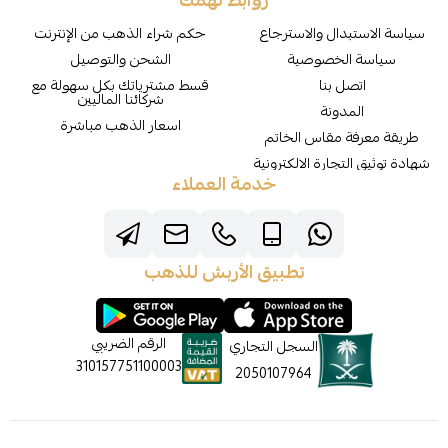
روابط تهمك
سياسة الاستبدال والاسترجاع
حكم شراء الذهب من الإنترنت
سياسة الخصوصية
الشحن والتوصيل
اتصل بنا
قسط مشترياتك بكل سهولة مع
شركائنا الماليين
المدونة
اسعار الذهب مباشرة
طريقة معرفة مقاس الخاتم
شهادة توثيق التجارة الالكترونية
خدمة العملاء
تطبيق الأربش للذهب
الرقم الضريبي
السجل التجاري
310157751100003
2050107964