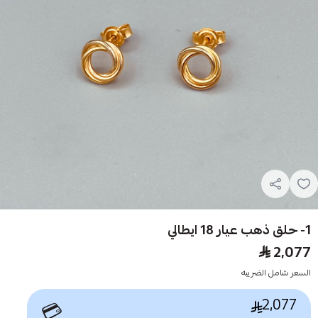
1- حلق ذهب عيار 18 ايطالي
2,077
السعر شامل الضريبه
2,077
💳