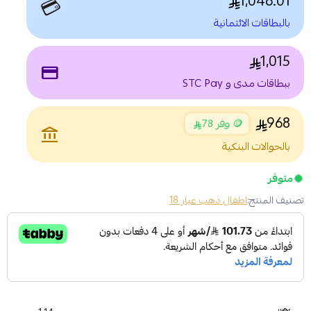
1,046.01
💳
بالبطاقات الائتمانية
1,015
payment
ببطاقات مدى و STC Pay
968
🪙 وفر 78
account_balance
بالحوالات البنكية
متوفر
تصنيف المنتج:
اطفال ذهب عيار 18