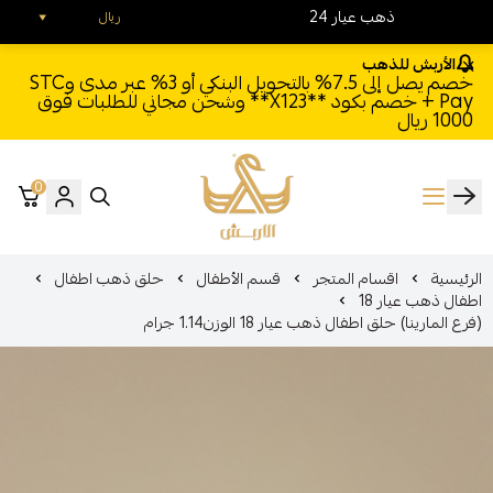
24 ذهب عيار
ريال
الأربش للذهب
خصم يصل إلى 7.5% بالتحويل البنكي أو 3% عبر مدى وSTC
Pay + خصم بكود **X123** وشحن مجاني للطلبات فوق
1000 ريال
0
الأربش للذهب
الرئيسية
اقسام المتجر
قسم الأطفال
حلق ذهب اطفال
اطفال ذهب عيار 18
(فرع المارينا) حلق اطفال ذهب عيار 18 الوزن1.14 جرام