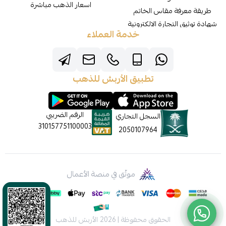
اسعار الذهب مباشرة
طريقة معرفة مقاس الخاتم
شهادة توثيق التجارة الالكترونية
خدمة العملاء
تطبيق الأربش للذهب
الرقم الضريبي
السجل التجاري
310157751100003
2050107964
موثّق في منصة الأعمال
الحقوق محفوظة | 2026
الأربش للذهب