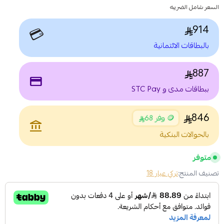
السعر شامل الضريبه
914
💳
بالبطاقات الائتمانية
887
payment
ببطاقات مدى و STC Pay
846
🪙 وفر 68
account_balance
بالحوالات البنكية
متوفر
تصنيف المنتج:
تركي عيار 18