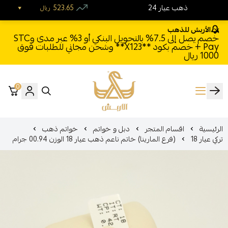
24 ذهب عيار
523.65
ريال
الأربش للذهب
خصم يصل إلى 7.5% بالتحويل البنكي أو 3% عبر مدى وSTC
Pay + خصم بكود **X123** وشحن مجاني للطلبات فوق
1000 ريال
0
الأربش للذهب
الرئيسية
اقسام المتجر
دبل و خواتم
خواتم ذهب
تركي عيار 18
(فرع المارينا) خاتم ناعم ذهب عيار 18 الوزن 00.94 جرام