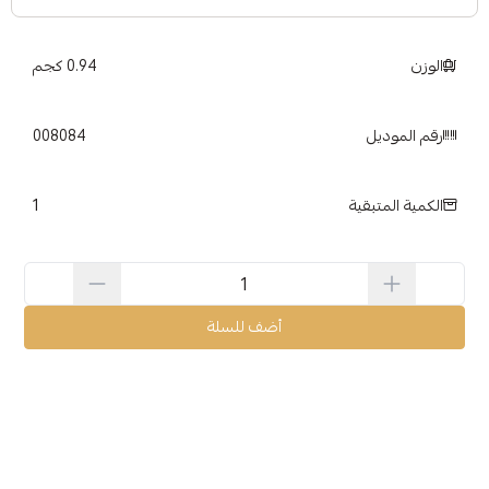
الوزن
0.94 كجم
رقم الموديل
008084
1
الكمية المتبقية
أضف للسلة