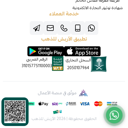
طريقة معرفة مقاس الخاتم
شهادة توثيق التجارة الالكترونية
خدمة العملاء
تطبيق الأربش للذهب
الرقم الضريبي
السجل التجاري
310157751100003
2050107964
موثّق في منصة الأعمال
الحقوق محفوظة | 2026
الأربش للذهب