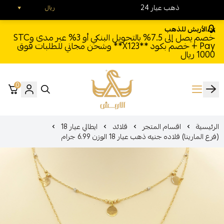
24 ذهب عيار
ريال
الأربش للذهب
خصم يصل إلى 7.5% بالتحويل البنكي أو 3% عبر مدى وSTC
Pay + خصم بكود **X123** وشحن مجاني للطلبات فوق
1000 ريال
0
الأربش للذهب
الرئيسية
اقسام المتجر
قلائد
ايطالي عيار 18
(فرع المارينا) قلاده جنيه ذهب عيار 18 الوزن 6.99 جرام