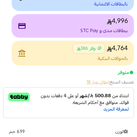
بالبطاقات الائتمانية
4,996
payment
ببطاقات مدى و STC Pay
4,764
🪙 وفر 386
account_balance
بالحوالات البنكية
متوفر
تصنيف المنتج:
ايطالي عيار 18
الوزن
6.99 جم