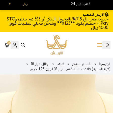
24 ذهب عيار
ريال
الأربش للذهب
خصم يصل إلى 7.5% بالتحويل البنكي أو 3% عبر مدى وSTC
Pay + خصم بكود **X123** وشحن مجاني للطلبات فوق
1000 ريال
0
الأربش للذهب
الرئيسية
اقسام المتجر
قلائد
ايطالي عيار 18
(فرع المارينا) قلاده ناعمه ذهب عيار 18 الوزن 1.95 جرام