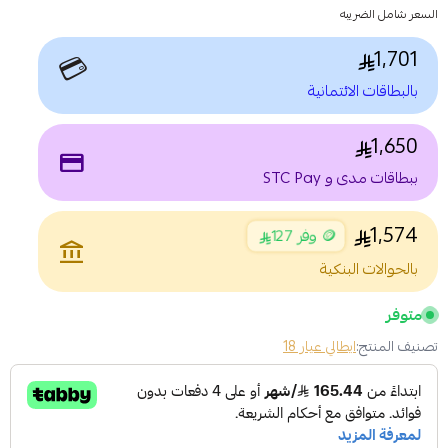
السعر شامل الضريبه
1,701
💳
بالبطاقات الائتمانية
1,650
payment
ببطاقات مدى و STC Pay
1,574
🪙 وفر 127
account_balance
بالحوالات البنكية
متوفر
تصنيف المنتج:
ايطالي عيار 18