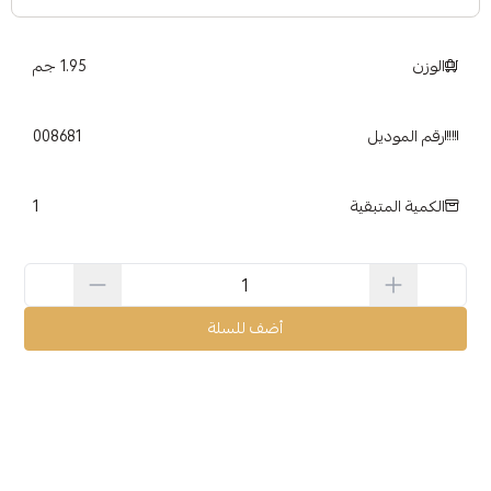
الوزن
1.95 جم
رقم الموديل
008681
1
الكمية المتبقية
أضف للسلة